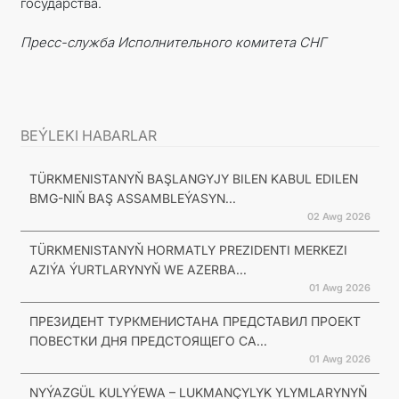
государства.
Пресс-служба Исполнительного комитета СНГ
BEÝLEKI HABARLAR
TÜRKMENISTANYŇ BAŞLANGYJY BILEN KABUL EDILEN
BMG-NIŇ BAŞ ASSAMBLEÝASYN...
02 Awg 2026
TÜRKMENISTANYŇ HORMATLY PREZIDENTI MERKEZI
AZIÝA ÝURTLARYNYŇ WE AZERBA...
01 Awg 2026
ПРЕЗИДЕНТ ТУРКМЕНИСТАНА ПРЕДСТАВИЛ ПРОЕКТ
ПОВЕСТКИ ДНЯ ПРЕДСТОЯЩЕГО СА...
01 Awg 2026
NYÝAZGÜL KULYÝEWA – LUKMANÇYLYK YLYMLARYNYŇ