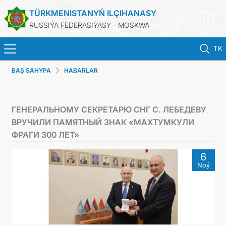
TÜRKMENISTANYŇ ILÇIHANASY
RUSSIÝA FEDERASIÝASY - MOSKWA
TK
BAŞ SAHYPA
HABARLAR
ГЛАВНАЯ
НОВОСТИ
ГЕНЕРАЛЬНОМУ СЕКРЕТАРЮ СНГ С. ЛЕБЕДЕВУ
ВРУЧИЛИ ПАМЯТНЫЙ ЗНАК «МАХТУМКУЛИ
ТУРКМЕНИСТАН
ФРАГИ 300 ЛЕТ»
6
КОНСУЛЬСКИЕ УСЛУГИ
Noý
ВИЗА
КОНТАКТНЫЕ ДАННЫЕ