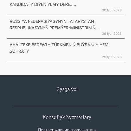
KANDIDATY DIÝEN YLMY DEREJ...
30 Iýul 2026
RUSSIÝA FEDERASIÝASYNYŇ TATARYSTAN
RESPUBLIKASYNYŇ PREMÝER-MINISTRINIŇ...
29 Iýul 2026
AHALTEKE BEDEWI – TÜRKMENIŇ BUÝSANJY HEM
ŞÖHRATY
29 Iýul 2026
Gysga ýol
Konsullyk hyzmatlary
Подтверждение гражданства