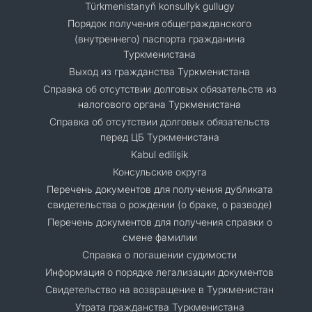
Türkmenistanyň konsullyk gullugy
Порядок получения общегражданского
(внутреннего) паспорта гражданина
Туркменистана
Выход из гражданства Туркменистана
Справка об отсутствии долговых обязательств из
налогового органа Туркменистана
Справка об отсутствии долговых обязательств
перед ЦБ Туркменистана
Kabul edilişik
Консульские округа
Перечень документов для получения дубликата
свидетельства о рождении (о браке, о разводе)
Перечень документов для получения справки о
смене фамилии
Справка о погашении судимости
Информация о порядке легализации документов
Cвидетельство на возвращение в Туркменистан
Утрата гражданства Туркменистана