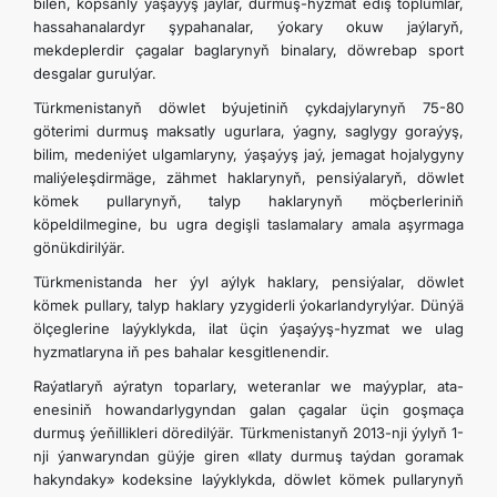
bilen, köpsanly ýaşaýyş jaýlar, durmuş-hyzmat ediş toplumlar,
hassahanalardyr şypahanalar, ýokary okuw jaýlaryň,
mekdeplerdir çagalar baglarynyň binalary, döwrebap sport
desgalar gurulýar.
Türkmenistanyň döwlet býujetiniň çykdajylarynyň 75-80
göterimi durmuş maksatly ugurlara, ýagny, saglygy goraýyş,
bilim, medeniýet ulgamlaryny, ýaşaýyş jaý, jemagat hojalygyny
maliýeleşdirmäge, zähmet haklarynyň, pensiýalaryň, döwlet
kömek pullarynyň, talyp haklarynyň möçberleriniň
köpeldilmegine, bu ugra degişli taslamalary amala aşyrmaga
gönükdirilýär.
Türkmenistanda her ýyl aýlyk haklary, pensiýalar, döwlet
kömek pullary, talyp haklary yzygiderli ýokarlandyrylýar. Dünýä
ölçeglerine laýyklykda, ilat üçin ýaşaýyş-hyzmat we ulag
hyzmatlaryna iň pes bahalar kesgitlenendir.
Raýatlaryň aýratyn toparlary, weteranlar we maýyplar, ata-
enesiniň howandarlygyndan galan çagalar üçin goşmaça
durmuş ýe­ňillikleri döredilýär. Türkmenistanyň 2013-nji ýylyň 1-
nji ýanwaryndan güýje giren «Ilaty durmuş taýdan goramak
hakyndaky» kodeksine laýyklykda, döwlet kömek pullarynyň