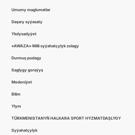
Umumy maglumatlar
Daşary syýasaty
Ykdysadyýet
«AWAZA» Milli syýahatçylyk zolagy
Durmuş pudagy
Saglygy goraýyş
Medeniýet
Bilim
Ylym
TÜRKMENISTANYŇ HALKARA SPORT HYZMATDAŞLYGY
Syýahatçylyk