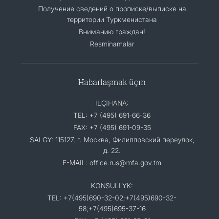
Получение сведений о прописке/выписке на
территории Туркменистана
Вниманию граждан!
Resminamalar
Habarlaşmak üçin
ILÇIHANA:
TEL: +7 (495) 691-66-36
FAX: +7 (495) 691-09-35
SALGY: 115127, г. Москва, Филипповский переулок,
д. 22.
E-MAIL: office.rus@mfa.gov.tm
KONSULLYK:
TEL: +7(495)690-32-02;+7(495)690-32-
58;+7(495)695-37-16