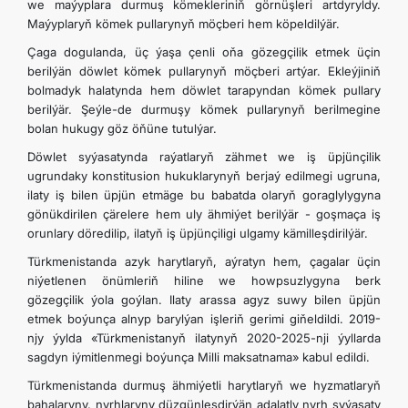
we maýyplara durmuş kömekleriniň görnüşleri artdyryldy.
Maýyplaryň kömek pullarynyň möçberi hem köpeldilýär.
Çaga dogulanda, üç ýaşa çenli oňa gözegçilik etmek üçin
berilýän döwlet kömek pullarynyň möçberi artýar. Ekleýjiniň
bolmadyk halatynda hem döwlet tarapyndan kömek pullary
berilýär. Şeýle-de durmuşy kömek pullarynyň berilmegine
bolan hukugy göz öňüne tutulýar.
Döwlet syýasatynda raýatlaryň zähmet we iş üpjünçilik
ugrundaky konstitusion hukuklarynyň berjaý edilmegi ugruna,
ilaty iş bilen üpjün etmäge bu babatda olaryň goraglylygyna
gönükdirilen çärelere hem uly ähmiýet berilýär - goşmaça iş
orunlary döredilip, ilatyň iş üpjünçiligi ulgamy kämilleşdirilýär.
Türkmenistanda azyk harytlaryň, aýratyn hem, çagalar üçin
niýetlenen önümleriň hiline we howpsuzlygyna berk
gözegçilik ýola goýlan. Ilaty arassa agyz suwy bilen üpjün
etmek boýunça alnyp barylýan işleriň gerimi giňeldildi. 2019-
njy ýylda «Türkmenistanyň ilatynyň 2020-2025-nji ýyllarda
sagdyn iýmitlenmegi boýunça Milli maksatnama» kabul edildi.
Türkmenistanda durmuş ähmiýetli harytlaryň we hyzmatlaryň
bahalaryny, nyrhlaryny düzgünleşdirýän adalatly nyrh syýasaty