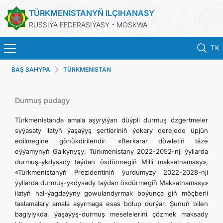
TÜRKMENISTANYŇ ILÇIHANASY
RUSSIÝA FEDERASIÝASY - MOSKWA
TK
BAŞ SAHYPA
TÜRKMENISTAN
BAŞ SAHYPA
HABARLAR
Durmuş pudagy
Türkmenistanda amala aşyrylýan düýpli durmuş özgertmeler
TÜRKMENISTAN
syýasaty ilatyň ýaşaýyş şertleriniň ýokary derejede üpjün
edilmegine gönükdirilendir. «Berkarar döwletiň täze
eýýamynyň Galkynyşy: Türkmenistany 2022-2052-nji ýyllarda
KONSULLYK HYZMATLARY
durmuş-ykdysady taýdan ösdürmegiň Milli maksatnamasy»,
«Türkmenistanyň Prezidentiniň ýurdumyzy 2022-2028-nji
WIZA
ýyllarda durmuş-ykdysady taýdan ösdürmegiň Maksatnamasy»
ilatyň hal-ýagdaýyny gowulandyrmak boýunça giň möçberli
taslamalary amala aşyrmaga esas bolup durýar. Şunuň bilen
ARAGATNAŞYK
baglylykda, ýaşaýyş-durmuş meselelerini çözmek maksady