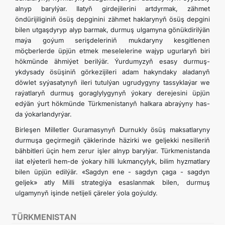
alnyp barylýar. Ilatyň girdejilerini artdyrmak, zähmet
öndürijiliginiň ösüş depginini zähmet haklarynyň ösüş depgini
bilen utgaşdyryp alyp barmak, durmuş ulgamyna gönükdirilýän
maýa goýum serişdeleriniň mukdaryny kesgitlenen
möçberlerde üpjün etmek meselelerine wajyp ugurlaryň biri
hökmünde ähmiýet berilýär. Ýurdumyzyň esasy durmuş-
ykdysady ösüşiniň görkezijileri adam hakyndaky aladanyň
döwlet syýasatynyň ileri tutulýan ugrudygyny tassyklaýar we
raýatlaryň durmuş goraglylygynyň ýokary derejesini üpjün
edýän ýurt hökmünde Türkmenistanyň halkara abraýyny has-
da ýokarlandyrýar.
Birleşen Milletler Guramasynyň Durnukly ösüş maksatlaryny
durmuşa geçirmegiň çäklerinde häzirki we geljekki nesilleriň
bähbitleri üçin hem zerur işler alnyp barylýar. Türkmenistanda
ilat elýeterli hem-de ýokary hilli lukmançylyk, bilim hyzmatlary
bilen üpjün edilýär. «Sagdyn ene - sagdyn çaga - sagdyn
geljek» atly Milli strategiýa esaslanmak bilen, durmuş
ulgamynyň işinde netijeli çäreler ýola goýuldy.
TÜRKMENISTAN