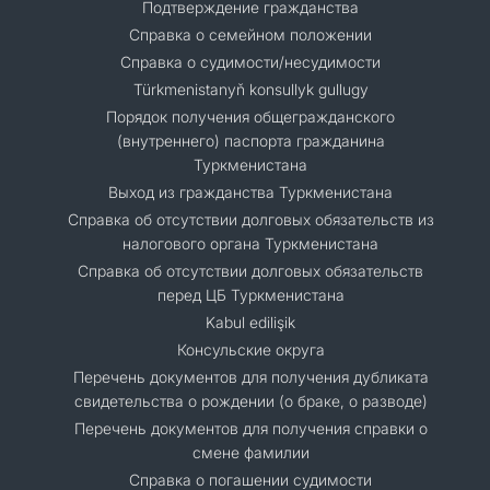
Подтверждение гражданства
Справка о семейном положении
Справка о судимости/несудимости
Türkmenistanyň konsullyk gullugy
Порядок получения общегражданского
(внутреннего) паспорта гражданина
Туркменистана
Выход из гражданства Туркменистана
Справка об отсутствии долговых обязательств из
налогового органа Туркменистана
Справка об отсутствии долговых обязательств
перед ЦБ Туркменистана
Kabul edilişik
Консульские округа
Перечень документов для получения дубликата
свидетельства о рождении (о браке, о разводе)
Перечень документов для получения справки о
смене фамилии
Справка о погашении судимости