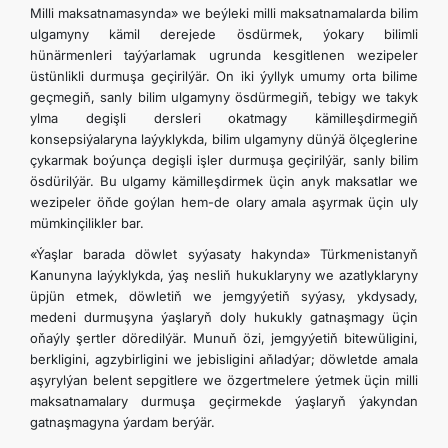
Milli maksatnamasynda» we beýleki milli maksatnamalarda bilim
ulgamyny kämil derejede ösdürmek, ýokary bilimli
hünärmenleri taýýarlamak ugrunda kesgitlenen wezipeler
üstünlikli durmuşa geçirilýär. On iki ýyllyk umumy orta bilime
geçmegiň, sanly bilim ulgamyny ösdürmegiň, tebigy we takyk
ylma degişli dersleri okatmagy kämilleşdirmegiň
konsepsiýalaryna laýyklykda, bilim ulgamyny dünýä ölçeglerine
çykarmak boýunça degişli işler durmuşa geçirilýär, sanly bilim
ösdürilýär. Bu ulgamy kämilleşdirmek üçin anyk maksatlar we
wezipeler öňde goýlan hem-de olary amala aşyrmak üçin uly
mümkinçilikler bar.
«Ýaşlar barada döwlet syýasaty hakynda» Türkmenistanyň
Kanunyna laýyklykda, ýaş nesliň hukuklaryny we azatlyklaryny
üpjün etmek, döwletiň we jemgyýetiň syýasy, ykdysady,
medeni durmuşyna ýaşlaryň doly hukukly gatnaşmagy üçin
oňaýly şertler döredilýär. Munuň özi, jemgyýetiň bitewüligini,
berkligini, agzybirligini we jebisligini aňladýar; döwletde amala
aşyrylýan belent sepgitlere we özgertmelere ýetmek üçin milli
maksatnamalary durmuşa geçirmekde ýaşlaryň ýakyndan
gatnaşmagyna ýardam berýär.