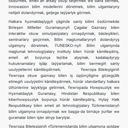
ösdürmek, emeli aň arkaly ösüşi seljermek we baha bermek,
innowasion bilim modellerini döretmek, bilim ulgamlaryny
netijeli dolandyrmak, geljege taýýarlyk görmek.
Halkara hyzmatdaşlygyň çäginde sanly bilimi ösdürmekde
Birleşen Milletler Guramasynyň Çagalar Gaznasy bilen
interaktiw okuw simulýasiýalary ornaşdyrmak, bäsleşikleri,
seminarlary geçirmek, Bilim maglumatlarynyň dolandyryş
ulgamyny döretmek, ÝUNESKO-nyň Bilim ulgamynda
maglumat tehnologiýalary instituty bilen hünär kämilleşdiriş,
emeli aň boýunça tejribe alyşmak, kadalaşdyryjy
hukuknamalary işläp taýýarlamak, bilim bermegiň sanly
usulyýetlerini kämilleşdirmek, Ýewropa Bileleşiginiň
Ýewropa okuw gaznasy bilen iş üpjünçiligine gözegçilik
etmegiň usulyýetini kämilleşdirmek, hünär standartlary halkara
ülňünlerine laýyklyga getirmek, Ýewropada Howpsuzlyk we
Hyzmatdaşlyk Guramasy, Hindistan Respublikasy bilen
kiberhowpsuzlyk boýunça hünär kämilleşdiriş, Hytaý Halk
Respublikasy bilen emeli aň tehnologiýalary Türkmenistanyň
bilim ulgamyna ornaşdyrmak we başga-da birnäçe ýurtlar we
guramalar bilen işler alnyp barylýar.
Ýewropa Bileleşiginiň «Türkmenistanda bilim ulgamyna goldaw