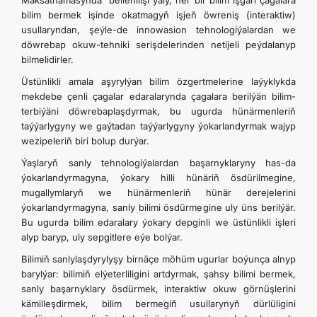
Maksatnamasynda” bellenilişi ýaly, her bir bilim işgäri çagalara
bilim bermek işinde okatmagyň işjeň öwreniş (interaktiw)
usullaryndan, şeýle-de innowasion tehnologiýalardan we
döwrebap okuw-tehniki serişdelerinden netijeli peýdalanyp
bilmelidirler.
Üstünlikli amala aşyrylýan bilim özgertmelerine laýyklykda
mekdebe çenli çagalar edaralarynda çagalara berilýän bilim-
terbiýäni döwrebaplaşdyrmak, bu ugurda hünärmenleriň
taýýarlygyny we gaýtadan taýýarlygyny ýokarlandyrmak wajyp
wezipeleriň biri bolup durýar.
Ýaşlaryň sanly tehnologiýalardan başarnyklaryny has-da
ýokarlandyrmagyna, ýokary hilli hünäriň ösdürilmegine,
mugallymlaryň we hünärmenleriň hünär derejelerini
ýokarlandyrmagyna, sanly bilimi ösdürmegine uly üns berilýär.
Bu ugurda bilim edaralary ýokary depginli we üstünlikli işleri
alyp baryp, uly sepgitlere eýe bolýar.
Bilimiň sanlylaşdyrylyşy birnäçe möhüm ugurlar boýunça alnyp
barylýar: bilimiň elýeterliligini artdyrmak, şahsy bilimi bermek,
sanly başarnyklary ösdürmek, interaktiw okuw görnüşlerini
kämilleşdirmek, bilim bermegiň usullarynyň dürlüligini