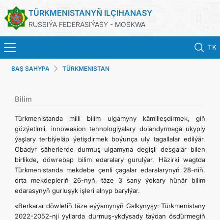
TÜRKMENISTANYŇ ILÇIHANASY
RUSSIÝA FEDERASIÝASY - MOSKWA
TK
BAŞ SAHYPA
TÜRKMENISTAN
BAŞ SAHYPA
HABARLAR
Bilim
Türkmenistanda milli bilim ulgamyny kämilleşdirmek, giň
TÜRKMENISTAN
gözýetimli, innowasion tehnologiýalary dolandyrmaga ukyply
ýaşlary terbiýeläp ýetişdirmek boýunça uly tagallalar edilýär.
Obadyr şäherlerde durmuş ulgamyna degişli desgalar bilen
KONSULLYK HYZMATLARY
birlikde, döwrebap bilim edaralary gurulýar. Häzirki wagtda
Türkmenistanda mekdebe çenli çagalar edaralarynyň 28-niň,
WIZA
orta mekdepleriň 26-nyň, täze 3 sany ýokary hünär bilim
edarasynyň gurluşyk işleri alnyp barylýar.
ARAGATNAŞYK
«Berkarar döwletiň täze eýýamynyň Galkynyşy: Türkmenistany
2022-2052-nji ýyllarda durmuş-ykdysady taýdan ösdürmegiň