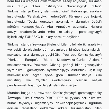
hem häzirki wagtda Döwletmämmet Azady adyndaky Türkmen
milli dünýä dilleri institutynda “Parahatçylyk dilleri”,
Türkmenistanyň Daşary işler ministrliginiň Halkara gatnaşyklary
institutynda “Parahatçylyk medeniýeti”, Türkmen oba hojalyk
institutynda “Daşky gurşawy goramak – durnukly ösüşiň
möhüm konsepsiýasy”, Aba Annaýew adyndaky Halkara
atçylyk akademiýasynda «Ahalteke atlary – parahatçylygyň
ilçileri» atly ÝUNESKO klublary hereket edýärler.
Türkmenistanda Ýewropa Bileleşigi bilen bilelikde ikitaraplaýyn
we sebit derejesinde dürli ulgamlarda birnäçe taslamalardyr
maksatnamalar durmuşa geçirilýär. Ýewropa Komissiýasynyň
“Horizon Europe”, “Marie Sklodowska-Curie Actions”
maksatnamalary, Ýewropa Gözleg geňeşi bilen gatnaşyklar
ylym-bilim ulgamlarynda hyzmatdaşlygy ösdürmek üçin uly
mümkinçilikleri açýar. Şoňa görä, Türkmenistanyň Bilim
ministrligi we Ylymlar akademiýasy olardan netijeli
peýdalanmak boýunça degişli işleri alyp barýar.
Mundan başga-da, Ýewropa Komissiýasynyň garamagyndaky
Ýewropa Bilim Gaznasy (ÝBG) 1995-nji ýyldan bäri bilim we
hünär taýýarlyk ulgamlaryny döwrebaplaşdyrmak ugrunda
edilýän tagallalary goldamak arkaly Türkmenistan bilen