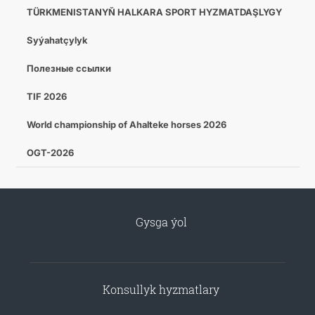
TÜRKMENISTANYŇ HALKARA SPORT HYZMATDAŞLYGY
Syýahatçylyk
Полезные ссылки
TIF 2026
World championship of Ahalteke horses 2026
OGT-2026
Gysga ýol
Konsullyk hyzmatlary