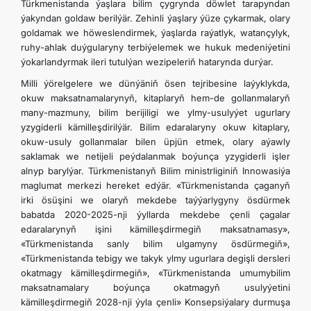
Türkmenistanda ýaşlara bilim çygrynda döwlet tarapyndan
ýakyndan goldaw berilýär. Zehinli ýaşlary ýüze çykarmak, olary
goldamak we höweslendirmek, ýaşlarda raýatlyk, watançylyk,
ruhy-ahlak duýgularyny terbiýelemek we hukuk medeniýetini
ýokarlandyrmak ileri tutulýan wezipeleriň hatarynda durýar.
Milli ýörelgelere we dünýäniň ösen tejribesine laýyklykda,
okuw maksatnamalarynyň, kitaplaryň hem-de gollanmalaryň
many-mazmuny, bilim berijiligi we ylmy-usulyýet ugurlary
yzygiderli kämilleşdirilýär. Bilim edaralaryny okuw kitaplary,
okuw-usuly gollanmalar bilen üpjün etmek, olary aýawly
saklamak we netijeli peýdalanmak boýunça yzygiderli işler
alnyp barylýar. Türkmenistanyň Bilim ministrliginiň Innowasiýa
maglumat merkezi hereket edýär. «Türkmenistanda çaganyň
irki ösüşini we olaryň mekdebe taýýarlygyny ösdürmek
babatda 2020-2025-nji ýyllarda mekdebe çenli çagalar
edaralarynyň işini kämilleşdirmegiň maksatnamasy»,
«Türkmenistanda sanly bilim ulgamyny ösdürmegiň»,
«Türkmenistanda tebigy we takyk ylmy ugurlara degişli dersleri
okatmagy kämilleşdirmegiň», «Türkmenistanda umumybilim
maksatnamalary boýunça okatmagyň usulyýetini
kämilleşdirmegiň 2028-nji ýyla çenli» Konsepsiýalary durmuşa