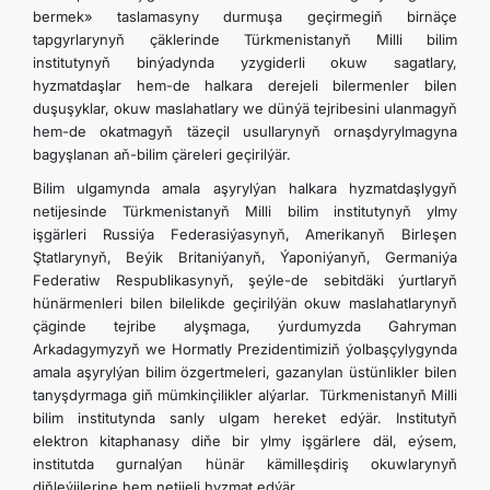
bermek» taslamasyny durmuşa geçirmegiň birnäçe
tapgyrlarynyň çäklerinde Türkmenistanyň Milli bilim
institutynyň binýadynda yzygiderli okuw sagatlary,
hyzmatdaşlar hem-de halkara derejeli bilermenler bilen
duşuşyklar, okuw maslahatlary we dünýä tejribesini ulanmagyň
hem-de okatmagyň täzeçil usullarynyň ornaşdyrylmagyna
bagyşlanan aň-bilim çäreleri geçirilýär.
Bilim ulgamynda amala aşyrylýan halkara hyzmatdaşlygyň
netijesinde Türkmenistanyň Milli bilim institutynyň ylmy
işgärleri Russiýa Federasiýasynyň, Amerikanyň Birleşen
Ştatlarynyň, Beýik Britaniýanyň, Ýaponiýanyň, Germaniýa
Federatiw Respublikasynyň, şeýle-de sebitdäki ýurtlaryň
hünärmenleri bilen bilelikde geçirilýän okuw maslahatlarynyň
çäginde tejribe alyşmaga, ýurdumyzda Gahryman
Arkadagymyzyň we Hormatly Prezidentimiziň ýolbaşçylygynda
amala aşyrylýan bilim özgertmeleri, gazanylan üstünlikler bilen
tanyşdyrmaga giň mümkinçilikler alýarlar. Türkmenistanyň Milli
bilim institutynda sanly ulgam hereket edýär. Institutyň
elektron kitaphanasy diňe bir ylmy işgärlere däl, eýsem,
institutda gurnalýan hünär kämilleşdiriş okuwlarynyň
diňleýjilerine hem netijeli hyzmat edýär.