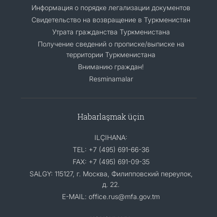
Информация о порядке легализации документов
Cвидетельство на возвращение в Туркменистан
Утрата гражданства Туркменистана
Получение сведений о прописке/выписке на
территории Туркменистана
Вниманию граждан!
Resminamalar
Habarlaşmak üçin
ILÇIHANA:
TEL: +7 (495) 691-66-36
FAX: +7 (495) 691-09-35
SALGY: 115127, г. Москва, Филипповский переулок,
д. 22.
E-MAIL: office.rus@mfa.gov.tm