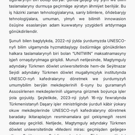
taslamalaryny durmuşa geçirmäge aýratyn ähmiýet berilýär. Bu
iş häzirki zaman tehnologiýalaryna, sanly bilimlere, öňdebaryjy
tehnologiýalara, umuman, ylmyň we bilimiň innowasion
ösüşine esaslanýan adam kuwwatyny yzygiderli artdyrmaga
gönükdirilendir.
Şunuň bilen baglylykda, 2022-nji ýylda ýurdumyzda UNESCO-
nyň bilim ulgamynda hyzmatdaşlygy ösdürmäge gönükdirilen
halkara taslamalarynyň biri bolan “UNITWIN” maksatnamasyny
işjeň ornaşdyrylmaga girişildi. Munuň netijesinde, Magtymguly
adyndaky Türkmen döwlet uniwersitetinde hem-de Seýitnazar
Seýdi adyndaky Türkmen döwlet mugallymçylyk institutynda
UNESCO-nyň kafedralaryny döretmek we ýurdumyzyň
umumybilim berýän mekdepleriniň 6-syny bu guramanyň
Assosiirlenen mekdepleriniň ulgamyna girizmek boýunça işler
ýola goýuldy. Şeýlelikde, 2023-nji ýylyň 16-njy fewralynda
Türkmenistanyň Daşary işler ministrliginde ýurduň käbir ýokary
okuw mekdeplerinde UNESCO-nyň kafedralaryny döretmek
baradaky ikitaraplaýyn resminamalara gol çekişmegiň resmi
dabarasy geçirildi. Netijede, Magtymguly adyndaky Türkmen
döwlet uniwersitetinde «Medeni miras: geçmişden geljege»