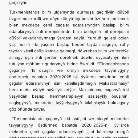
geçirilýär.
Türkmenistanda bilim ulgamynda durmuşa geçirilýän düýpli
özgertmeler milli we oňyn dünýä tejribesini özünde jemlemek
bilen mekdebe çenli çagalar edaralaryndan başlap, bilim
edaralarynyň ähli derejelerinde bilim berlişiniň hil derejesini
düýpli ýokarlandyrmaga ýardam edýär. Ýurduň geljegi bolan
ýaş nesliň irki ýaşdan başlap beden taýdan sagdyn, ruhy
taýdan kämil ösüp kemala gelmegi, döwrebap bilim we terbiýe
almagy üçin ähli şertleri döretmek döwlet syýasatynyň ileri
tutulýan möhüm ugurlarynyň birine öwrüldi. “Türkmenistanda
çaganyň irki ösüşini we olaryň mekdebe taýýarlygyny
ösdürmek babatda 2020-2025-nji ýyllarda mekdebe çenli
çagalar edaralarynyň işini kämilleşdirmegiň Maksatnamasy”
hem muňa aýdyň şaýatlyk edýär. Maksatnama çaganyň irki
ýaşyndan başlap, hemmetaraplaýyn sazlaşykly ösüşiniň,
saglygynyň, mekdebe taýýarlygynyň talabalaýyk bolmagyny
göz öňünde tutýar.
“Türkmenistanda çaganyň irki ösüşini we olaryň mekdebe
taýýarlygyny ösdürmek babatda 2020-2025-nji ýyllarda
mekdebe çenli çagalar edaralarynyň işini kämilleşdirmegiň