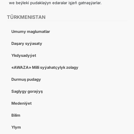
we beýleki pudaklaýyn edaralar işjeň gatnaşýarlar.
TÜRKMENISTAN
Umumy maglumatlar
Daşary syýasaty
Ykdysadyýet
«AWAZA» Milli syýahatçylyk zolagy
Durmuş pudagy
Saglygy goraýyş
Medeniýet
Bilim
Ylym