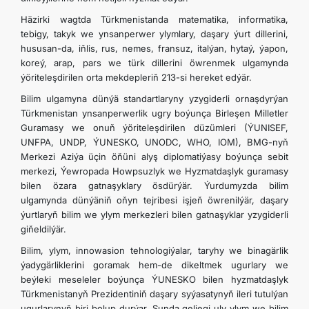
Häzirki wagtda Türkmenistanda matematika, informatika,
tebigy, takyk we ynsanperwer ylymlary, daşary ýurt dillerini,
hususan-da, iňlis, rus, nemes, fransuz, italýan, hytaý, ýapon,
koreý, arap, pars we türk dillerini öwrenmek ulgamynda
ýöriteleşdirilen orta mekdepleriň 213-si hereket edýär.
Bilim ulgamyna dünýä standartlaryny yzygiderli ornaşdyrýan
Türkmenistan ynsanperwerlik ugry boýunça Birleşen Milletler
Guramasy we onuň ýöriteleşdirilen düzümleri (ÝUNISEF,
UNFPA, UNDP, ÝUNESKO, UNODC, WHO, IOM), BMG-nyň
Merkezi Aziýa üçin öňüni alyş diplomatiýasy boýunça sebit
merkezi, Ýewropada Howpsuzlyk we Hyzmatdaşlyk guramasy
bilen özara gatnaşyklary ösdürýär. Ýurdumyzda bilim
ulgamynda dünýäniň oňyn tejribesi işjeň öwrenilýär, daşary
ýurtlaryň bilim we ylym merkezleri bilen gatnaşyklar yzygiderli
giňeldilýär.
Bilim, ylym, innowasion tehnologiýalar, taryhy we binagärlik
ýadygärliklerini goramak hem-de dikeltmek ugurlary we
beýleki meseleler boýunça ÝUNESKO bilen hyzmatdaşlyk
Türkmenistanyň Prezidentiniň daşary syýasatynyň ileri tutulýan
ugurlarynyň biri bolup durýar. Şunda geljegi uly ylym we bilim