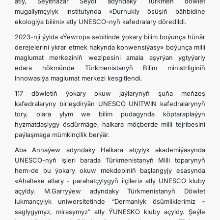
atly, Seýitnazar Seýdi adyndaky Türkmen döwlet
mugallymçylyk institutynda «Durnukly ösüşiň bähbidine
ekologiýa bilimi» atly UNESCO-nyň kafedralary döredildi.
2023-nji ýylda «Ýewropa sebitinde ýokary bilim boýunça hünär
derejelerini ykrar etmek hakynda konwensiýasy» boýunça milli
maglumat merkeziniň wezipesini amala aşyrýan ygtyýarly
edara hökmünde Türkmenistanyň Bilim ministrliginiň
Innowasiýa maglumat merkezi kesgitlendi.
117 döwletiň ýokary okuw jaýlarynyň şuňa meňzeş
kafedralaryny birleşdirýän UNESCO UNITWIN kafedralarynyň
tory, olara ylym we bilim pudagynda köptaraplaýyn
hyzmatdaşlygy ösdürmäge, halkara möçberde milli tejribesini
paýlaşmaga mümkinçilik berýär.
Aba Annaýew adyndaky Halkara atçylyk akademiýasynda
UNESCO-nyň işleri barada Türkmenistanyň Milli toparynyň
hem-de bu ýokary okuw mekdebiniň başlangyjy esasynda
«Ahalteke atlary - parahatçylygyň ilçileri» atly UNESCO kluby
açyldy. M.Garryýew adyndaky Türkmenistanyň Döwlet
lukmançylyk uniwersitetinde “Dermanlyk ösümliklerimiz –
saglygymyz, mirasymyz” atly ÝUNESKO kluby açyldy. Şeýle