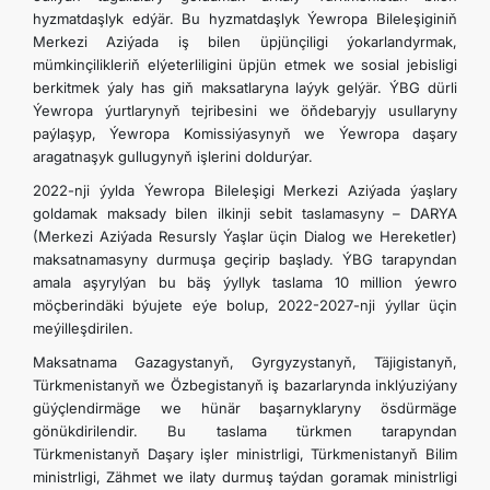
hyzmatdaşlyk edýär. Bu hyzmatdaşlyk Ýewropa Bileleşiginiň
Merkezi Aziýada iş bilen üpjünçiligi ýokarlandyrmak,
mümkinçilikleriň elýeterliligini üpjün etmek we sosial jebisligi
berkitmek ýaly has giň maksatlaryna laýyk gelýär. ÝBG dürli
Ýewropa ýurtlarynyň tejribesini we öňdebaryjy usullaryny
paýlaşyp, Ýewropa Komissiýasynyň we Ýewropa daşary
aragatnaşyk gullugynyň işlerini doldurýar.
2022-nji ýylda Ýewropa Bileleşigi Merkezi Aziýada ýaşlary
goldamak maksady bilen ilkinji sebit taslamasyny – DARYA
(Merkezi Aziýada Resursly Ýaşlar üçin Dialog we Hereketler)
maksatnamasyny durmuşa geçirip başlady. ÝBG tarapyndan
amala aşyrylýan bu bäş ýyllyk taslama 10 million ýewro
möçberindäki býujete eýe bolup, 2022-2027-nji ýyllar üçin
meýilleşdirilen.
Maksatnama Gazagystanyň, Gyrgyzystanyň, Täjigistanyň,
Türkmenistanyň we Özbegistanyň iş bazarlarynda inklýuziýany
güýçlendirmäge we hünär başarnyklaryny ösdürmäge
gönükdirilendir. Bu taslama türkmen tarapyndan
Türkmenistanyň Daşary işler ministrligi, Türkmenistanyň Bilim
ministrligi, Zähmet we ilaty durmuş taýdan goramak ministrligi