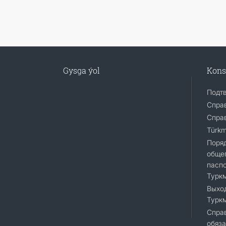
Gysga ýol
Kons
Подт
Спра
Справ
Türkm
Поря
общег
пасп
Турк
Выход
Турк
Справ
обяза