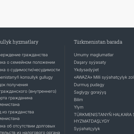
ullyk hyzmatlary
Türkmenistan barada
верждение гражданства
Umumy maglumatlar
вка о семейном положении
Daşary syýasaty
ка о судимости/несудимости
Ykdysadyýet
enistanyň konsullyk gullugy
«AWAZA» Milli syýahatçylyk zo
док получения
Durmuş pudagy
ражданского (внутреннего)
Saglygy goraýyş
орта гражданина
Bilim
менистана
Ylym
 из гражданства
TÜRKMENISTANYŇ HALKARA 
менистана
HYZMATDAŞLYGY
ка об отсутствии долговых
Syýahatçylyk
тельств из налогового органа