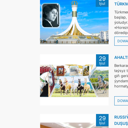
Iýul
TÜRKM
Türkmen
başlap,
ýoludyr
«Horezm
döredipd
DOWA
AHALT
29
Iýul
Berkar
taýsyz 
giň geri
ýyndaml
hormaty
DOWA
RUSSI
29
Iýul
DUŞUŞ