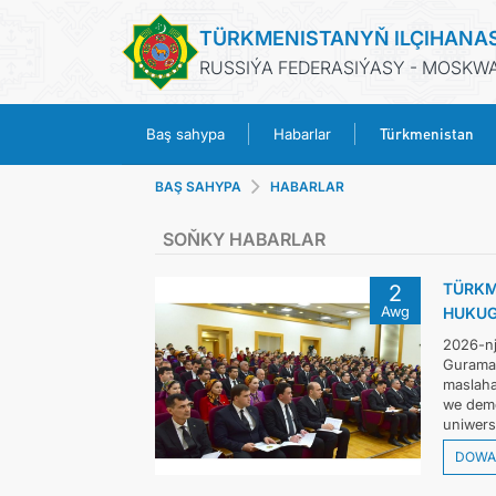
TÜRKMENISTANYŇ ILÇIHANA
RUSSIÝA FEDERASIÝASY - MOSKW
Türkmenistan
Baş sahypa
Habarlar
BAŞ SAHYPA
HABARLAR
SOŇKY HABARLAR
TÜRKM
2
Awg
HUKUG
2026-nj
Guramas
maslaha
we demo
uniwersi
DOWA