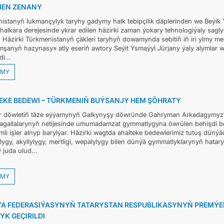
EN ZENANY
istanyň lukmançylyk taryhy gadymy halk tebipçilik däplerinden we Beýi
 halkara derejesinde ykrar edilen häzirki zaman ýokary tehnologiýaly sag
. Häzirki Türkmenistanyň çäkleri taryhyň dowamynda sebitiň iň iri ylmy me
şanyň hazynasy» atly eseriň awtory Seýit Ysmaýyl Jürjany ýaly alymlar w
i...
MY
EKE BEDEWI – TÜRKMENIŇ BUÝSANJY HEM ŞÖHRATY
ar döwletiň täze eýýamynyň Galkynyşy döwründe Gahryman Arkadagymy
tagallalarynyň netijesinde umumadamzat gymmatlygyna öwrülen behişdi 
mli işler alnyp barylýar. Häzirki wagtda ahalteke bedewlerimiz tutuş dünýä
ygy, akyllylygy, mertligi, wepalylygy bilen dünýä gymmatlyklarynyň hatar
 juda ulud...
MY
ÝA FEDERASIÝASYNYŇ TATARYSTAN RESPUBLIKASYNYŇ PREMÝER
YK GEÇIRILDI