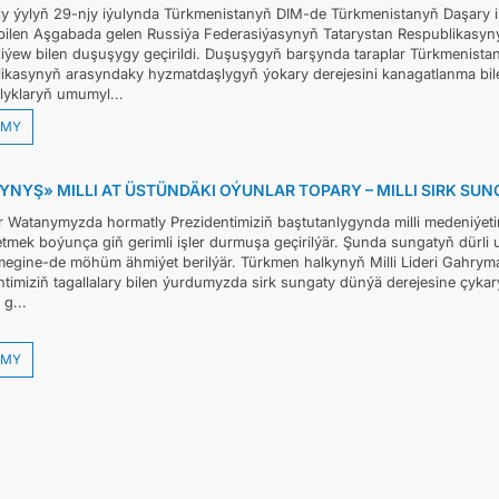
y ýylyň 29-njy iýulynda Türkmenistanyň DIM-de Türkmenistanyň Daşary i
bilen Aşgabada gelen Russiýa Federasiýasynyň Tatarystan Respublikasyny
iýew bilen duşuşygy geçirildi. Duşuşygyň barşynda taraplar Türkmenistan
ikasynyň arasyndaky hyzmatdaşlygyň ýokary derejesini kanagatlanma bil
yklaryň umumyl...
MY
YNYŞ» MILLI AT ÜSTÜNDÄKI OÝUNLAR TOPARY – MILLI SIRK S
r Watanymyzda hormatly Prezidentimiziň baştutanlygynda milli medeniýe
tmek boýunça giň gerimli işler durmuşa geçirilýär. Şunda sungatyň dürli ug
megine-de möhüm ähmiýet berilýär. Türkmen halkynyň Milli Lideri Gahry
ntimiziň tagallalary bilen ýurdumyzda sirk sungaty dünýä derejesine çykar
 g...
MY