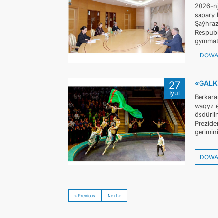
2026-nj
sapary 
Şaýhraz
Respubl
gymmatl
DOWA
«GALK
27
Iýul
Berkara
wagyz e
ösdüril
Prezide
gerimini
DOWA
« Previous
Next »