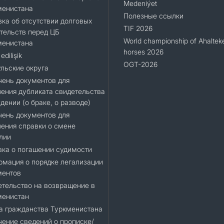
Medeniýet
менистана
Полезные ссылки
ка об отсутствии долговых
TIF 2026
тельств перед ЦБ
World championship of Ahaltek
менистана
horses 2026
edilişik
OGT-2026
льские округа
ень документов для
ения дубликата свидетельства
дении (о браке, о разводе)
ень документов для
ения справки о смене
лии
ка о погашении судимости
мация о порядке легализации
ментов
тельство на возвращение в
менистан
а гражданства Туркменистана
ение сведений о прописке/