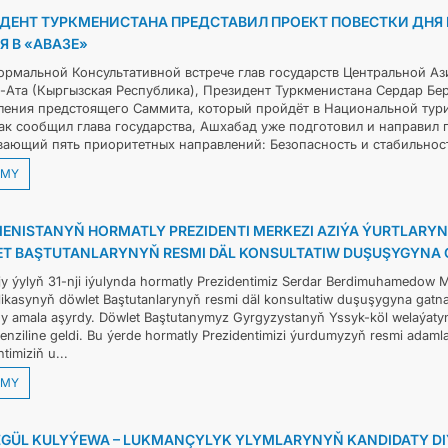
ДЕНТ ТУРКМЕНИСТАНА ПРЕДСТАВИЛ ПРОЕКТ ПОВЕСТКИ ДН
Я В «АВАЗЕ»
ормальной Консультативной встрече глав государств Центральной Аз
-Ата (Кыргызская Республика), Президент Туркменистана Сердар Б
ления предстоящего Саммита, который пройдёт в Национальной тури
Как сообщил глава государства, Ашхабад уже подготовил и направил 
вающий пять приоритетных направлений: Безопасность и стабильность
MY
ENISTANYŇ HORMATLY PREZIDENTI MERKEZI AZIÝA ÝURTLARY
T BAŞTUTANLARYNYŇ RESMI DÄL KONSULTATIW DUŞUŞYGYNA
y ýylyň 31-nji iýulynda hormatly Prezidentimiz Serdar Berdimuhamedow M
ikasynyň döwlet Baştutanlarynyň resmi däl konsultatiw duşuşygyna gatn
y amala aşyrdy. Döwlet Baştutanymyz Gyrgyzystanyň Yssyk-köl welaýatyn
nziline geldi. Bu ýerde hormatly Prezidentimizi ýurdumyzyň resmi adamla
timiziň u...
MY
GÜL KULYÝEWA – LUKMANÇYLYK YLYMLARYNYŇ KANDIDATY DIÝE