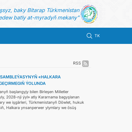
şsyz, baky Bitarap Türkmenistan
dew batly at-myradyň mekany"
TK
RSS
ASSAMBLEÝASYNYŇ «HALKARA
GEÇIRMEGIŇ ÝOLUNDA
ň başlangyjy bilen Birleşen Milletler
y, 2028-nji ýyl» atly Kararnama bagyşlanan
lary we işgärleri, Türkmenistanyň Döwlet, hukuk
niň, Halkara ynsanperwer ylymlary we ösüş