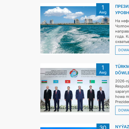
ПРЕЗИ
1
Awg
УРОВН
На неф
Чолпон
направ
года. 
охваты
DOWA
TÜRKM
1
Awg
DÖWLE
2026-nj
Respubl
saparyn
howa me
Preziden
DOWA
NYÝAZ
30