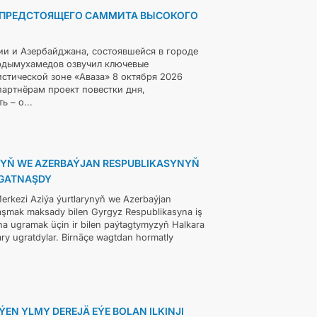
Я ПРЕДСТОЯЩЕГО САММИТА ВЫСОКОГО
ии и Азербайджана, состоявшейся в городе
ердымухамедов озвучил ключевые
стической зоне «Аваза» 8 октября 2026
партнёрам проект повестки дня,
 – о...
NYŇ WE AZERBAÝJAN RESPUBLIKASYNYŇ
 GATNAŞDY
erkezi Aziýa ýurtlarynyň we Azerbaýjan
aşmak maksady bilen Gyrgyz Respublikasyna iş
a ugramak üçin ir bilen paýtagtymyzyň Halkara
ry ugratdylar. Birnäçe wagtdan hormatly
N YLMY DEREJÄ EÝE BOLAN ILKINJI