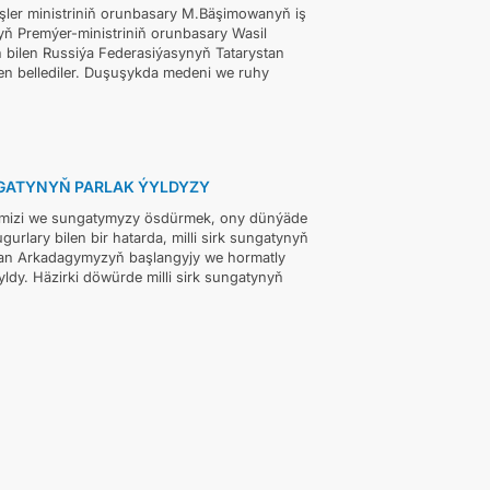
şler ministriniň orunbasary M.Bäşimowanyň iş
ň Premýer-ministriniň orunbasary Wasil
 bilen Russiýa Federasiýasynyň Tatarystan
en bellediler. Duşuşykda medeni we ruhy
UNGATYNYŇ PARLAK ÝYLDYZY
timizi we sungatymyzy ösdürmek, ony dünýäde
urlary bilen bir hatarda, milli sirk sungatynyň
man Arkadagymyzyň başlangyjy we hormatly
yldy. Häzirki döwürde milli sirk sungatynyň