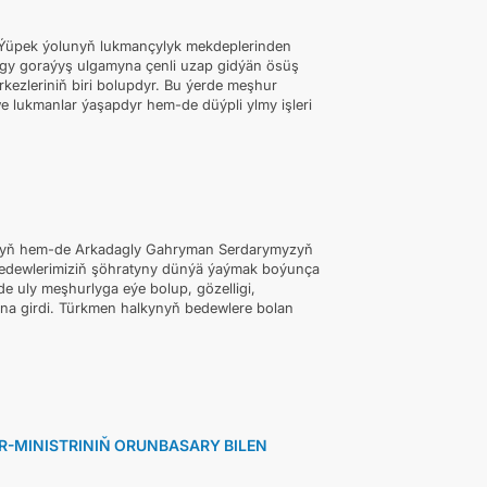
k Ýüpek ýolunyň lukmançylyk mekdeplerinden
lygy goraýyş ulgamyna çenli uzap gidýän ösüş
rkezleriniň biri bolupdyr. Bu ýerde meşhur
e lukmanlar ýaşapdyr hem-de düýpli ylmy işleri
zyň hem-de Arkadagly Gahryman Serdarymyzyň
bedewlerimiziň şöhratyny dünýä ýaýmak boýunça
de uly meşhurlyga eýe bolup, gözelligi,
yna girdi. Türkmen halkynyň bedewlere bolan
-MINISTRINIŇ ORUNBASARY BILEN