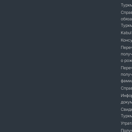
Турк
Справ
обяза
Турк
Kabul 
Консу
Переч
получ
о рож
Переч
получ
фами
Справ
Инфор
доку
Cвиде
Турк
Утрат
Получ