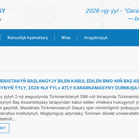
SY
2026-njy ýyl - "Gara
— be
A
Konsullyk hyzmatlary
Wiza
Aragatnaşyk
BAŞ SAHYPA
HABARLAR
ENISTANYŇ BAŞLANGYJY BILEN KABUL EDILEN BMG-NIŇ BAŞ 
YNYŇ ÝYLY, 2028-NJI ÝYL» ATLY KARARNAMASYNY DURMUŞA 
TÜRKMENISTAN
y ýylyň 2-nji awgustynda Türkmenistanyň DIM-niň binasynda Türkmenistany
ynyň Baş Assambleýasy tarapyndan kabul edilen «Halkara hukugynyň ýyl
KONSULLYK HYZMATLARY
t geçirildi. Maslahata Türkmenistanyň Daşary işler ministrliginiň ýolbaşçy
kratiýa institutynyň, Magtymguly adyndaky Türkmen döwlet uniwersiteti
tetiniň,...
WIZA
MY
ARAGATNAŞYK