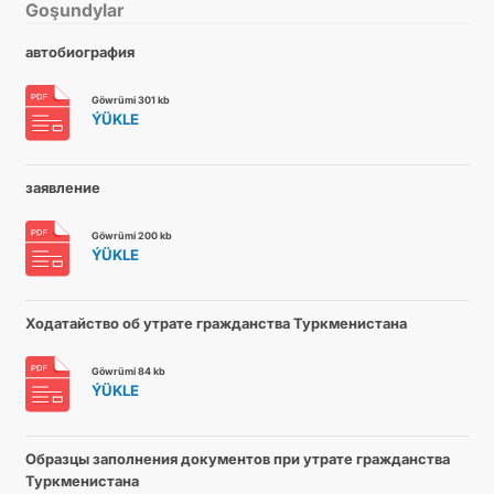
Goşundylar
автобиография
Göwrümi 301 kb
ÝÜKLE
заявление
Göwrümi 200 kb
ÝÜKLE
Ходатайство об утрате гражданства Туркменистана
Göwrümi 84 kb
ÝÜKLE
Образцы заполнения документов при утрате гражданства
Туркменистана