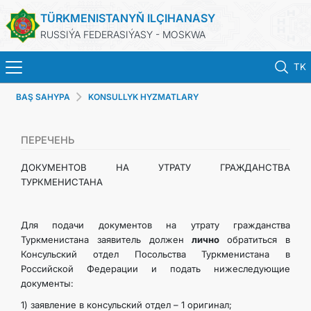
TÜRKMENISTANYŇ ILÇIHANASY
RUSSIÝA FEDERASIÝASY - MOSKWA
TK
BAŞ SAHYPA
KONSULLYK HYZMATLARY
BAŞ SAHYPA
HABARLAR
ПЕРЕЧЕНЬ
ДОКУМЕНТОВ НА УТРАТУ ГРАЖДАНСТВА
TÜRKMENISTAN
ТУРКМЕНИСТАНА
KONSULLYK HYZMATLARY
Для подачи документов на утрату гражданства
Туркменистана заявитель должен
лично
обратиться в
WIZA
Консульский отдел Посольства Туркменистана в
Российской Федерации и подать нижеследующие
документы:
ARAGATNAŞYK
1) заявление в консульский отдел – 1 оригинал;