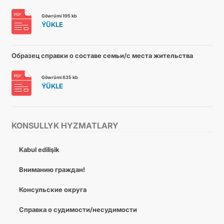
Göwrümi 195 kb
ÝÜKLE
Образец справки о составе семьи/с места жительства
Göwrümi 635 kb
ÝÜKLE
KONSULLYK HYZMATLARY
Kabul edilişik
Вниманию граждан!
Консульские округа
Справка о судимости/несудимости