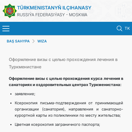
TÜRKMENISTANYŇ ILÇIHANASY
RUSSIÝA FEDERASIÝASY - MOSKWA
TK
BAŞ SAHYPA
WIZA
BAŞ SAHYPA
HABARLAR
Оформление визы с целью прохождения лечения в
Туркменистане
TÜRKMENISTAN
Оформление визы с целью прохождения курса лечения в
санаториях и оздоровительных центрах Туркменистана:
KONSULLYK HYZMATLARY
заявление;
Ксерокопия письма-подтверждения от принимающей
WIZA
организации (санатория), направления и санаторно-
курортной карты из поликлиники по месту жительства;
ARAGATNAŞYK
Цветная ксерокопия заграничного паспорта;