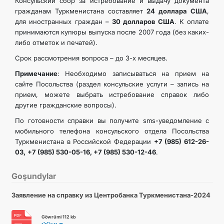
Консульский сбор за истребование и выдачу документа
гражданам Туркменистана составляет
24 доллара США
,
для иностранных граждан –
30 долларов США
. К оплате
принимаются купюры выпуска после 2007 года (без каких-
либо отметок и печатей).
Срок рассмотрения вопроса – до 3-х месяцев.
Примечание
: Необходимо записываться на прием на
сайте Посольства (раздел консульские услуги – запись на
прием, можете выбрать истребование справок либо
другие гражданские вопросы).
По готовности справки вы получите sms-уведомление с
мобильного телефона консульского отдела Посольства
Туркменистана в Российской Федерации
+7 (985) 612-26-
03,
+7 (985) 530-05-16, +7 (985) 530-12-46
.
Goşundylar
Заявление на справку из Центробанка Туркменистана-2024
Göwrümi 112 kb