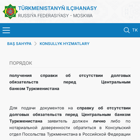
TÜRKMENISTANYŇ ILÇIHANASY
RUSSIÝA FEDERASIÝASY - MOSKWA
TK
BAŞ SAHYPA
KONSULLYK HYZMATLARY
BAŞ SAHYPA
HABARLAR
ПОРЯДОК
получения справки об отсутствии долговых
TÜRKMENISTAN
обязательств перед Центральным
банком Туркменистана
KONSULLYK HYZMATLARY
Для подачи документов на
справку об отсутствии
WIZA
долговых обязательств перед Центральным банком
Туркменистана
заявитель должен
лично
либо по
нотариальной доверенности
обратиться в Консульский
ARAGATNAŞYK
отдел Посольства Туркменистана в Российской Федерации