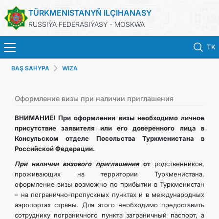
TÜRKMENISTANYŇ ILÇIHANASY
RUSSIÝA FEDERASIÝASY - MOSKWA
TK
BAŞ SAHYPA
WIZA
BAŞ SAHYPA
HABARLAR
Оформление визы при наличии приглашения
ВНИМАНИЕ! При оформлении визы необходимо личное
TÜRKMENISTAN
присутствие заявителя или его доверенного лица в
Консульском отделе Посольства Туркменистана в
Российской Федерации.
KONSULLYK HYZMATLARY
При наличии визового приглашения
от
родственников,
проживающих на территории Туркменистана,
WIZA
оформление визы возможно по прибытии в Туркменистан
– на погранично-пропускных пунктах и в международных
ARAGATNAŞYK
аэропортах страны. Для этого необходимо предоставить
сотруднику пограничного пункта заграничный паспорт, а