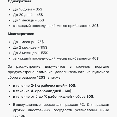
Однократная:
До 10 дней – 35$
До 20 дней – 45$
До 1 месяца – 55$
за каждый последующий месяц прибавляется 30$
Многократная:
До 1 месяца – 75$
До 2 месяцев – 115$
До 3 месяцев – 155$
за каждый последующий месяц прибавляется 40$
За рассмотрение документов в срочном порядке
предусмотрено взимание дополнительного консульского
сбора в размере
120$
, а также:
в течение
2-3-х рабочих дней - 90$
;
в течение
4-х рабочих дней
-
60$
;
в течение от 5 до 10
рабочих дней
- сбора
30$
.
Вышеуказанные тарифы для граждан РФ. Для граждан
других иностранных государств установлены иные
тарифы.