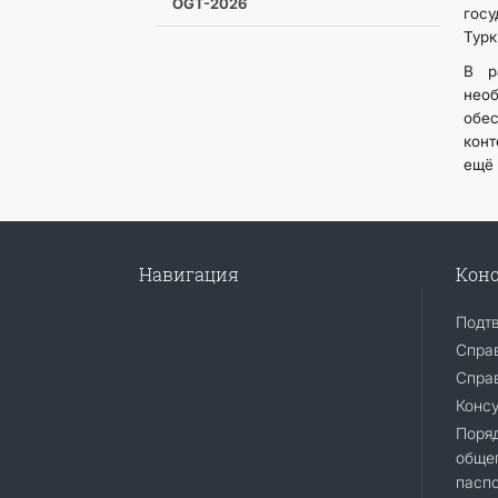
OGT-2026
госу
Турк
В р
нео
обе
конт
ещё 
Навигация
Конс
Подт
Спра
Справ
Конс
Поря
общег
пасп