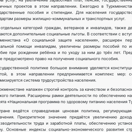
ы услуг, на увеличение заработных плат, пенсий, государственн
личных проектов в этом направлении. Ежегодно в Туркмениста
ударственные пособия и стипендии. Для населения государс
дартам размеры жилищно-коммунальных и транспортных услуг.
отдельных категорий граждан, ветеранов и инвалидов, также д
аются дополнительные социальные льготы. В соответствии с вступ
кменистана «О социальной защите населения», расширен пе
иальной помощи инвалидам, увеличены размеры пособий по ин
бие при рождении ребёнка и по уходу за ним до трёх лет. Пре
е предусмотрено право на получение социального пособия.
сударственной политике большое внимание уделяется конститу
отой, в этом направлении предпринимается комплекс мер: с
мизируется система трудоустройства населения.
ркменистане налажен строгий контроль за качеством и безопасно
кого питания. Расширены рамки деятельности по обеспечению нас
ята «Национальная программа по здоровому питанию населения Т
тране ведётся справедливая ценовая политика, регулирующая
начения. Приоритетное значение придаётся увеличению доход
зводительности труда и заработной платы, обеспечению устан
ру. Основные индексы социально-экономического развития ст