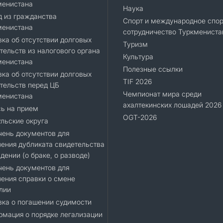
менистана
Наука
 из гражданства
Спорт и международное спор
менистана
сотрудничество Туркмениста
ка об отсутствии долговых
Туризм
тельств из налогового органа
Культура
менистана
Полезные ссылки
ка об отсутствии долговых
TIF 2026
тельств перед ЦБ
Чемпионат мира среди
менистана
ахалтекинских лошадей 2026
ь на прием
OGT-2026
льские округа
ень документов для
ения дубликата свидетельства
дении (о браке, о разводе)
ень документов для
ения справки о смене
лии
ка о погашении судимости
мация о порядке легализации