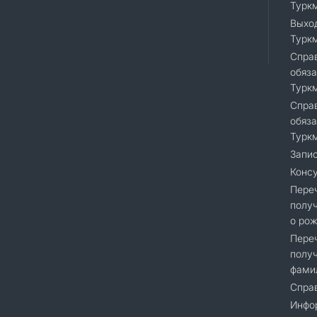
Турк
Выход
Турк
Справ
обяза
Турк
Справ
обяза
Турк
Запис
Консу
Переч
получ
о рож
Переч
получ
фами
Справ
Инфор