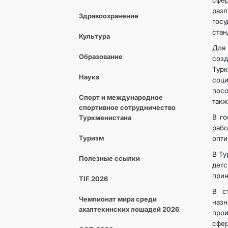
сфер
раз
Здравоохранение
гос
стан
Культура
Для 
Образование
созд
Тур
Наука
соц
посо
Спорт и международное
такж
спортивное сотрудничество
В го
Туркменистана
раб
Туризм
опти
В Ту
Полезные ссылки
детс
прин
TIF 2026
В с
Чемпионат мира среди
наз
ахалтекинских лошадей 2026
прои
сфе