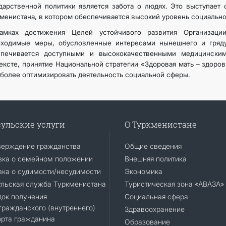
дарственной политики является забота о людях. Это выступает
менистана, в котором обеспечивается высокий уровень социальн
амках достижения Целей устойчивого развития Организаци
бходимые меры, обусловленные интересами нынешнего и гряду
спечивается доступными и высококачественными медицински
ексте, принятие Национальной стратегии «Здоровая мать – здоро
более оптимизировать деятельность социальной сферы.
ульские услуги
О Туркменистане
верждение гражданства
Общие сведения
вка о семейном положении
Внешняя политика
ка о судимости/несудимости
Экономика
ульская служба Туркменистана
Туристическая зона «АВАЗА»
док получения
Социальная сфера
ражданского (внутреннего)
Здравоохранение
орта гражданина
Образование