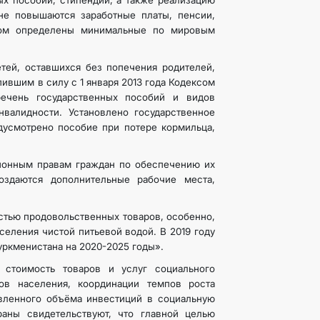
ых пособий, стипендий, а также реализацию
не повышаются заработные платы, пенсии,
твом определены минимальные по мировым
етей, оставшихся без попечения родителей,
ившим в силу с 1 января 2013 года Кодексом
речень государственных пособий и видов
валидности. Установлено государственное
дусмотрено пособие при потере кормильца,
ционным правам граждан по обеспечению их
оздаются дополнительные рабочие места,
стью продовольственных товаров, особенно,
еления чистой питьевой водой. В 2019 году
уркменистана на 2020-2025 годы».
 стоимость товаров и услуг социального
ов населения, координации темпов роста
овленного объёма инвестиций в социальную
раны свидетельствуют, что главной целью