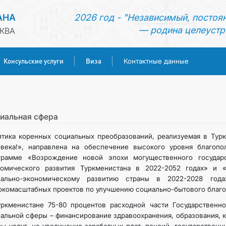
АНА
2026 год - "Независимый, постоя
— родина целеустр
КВА
Консульские услуги
Виза
Контактные данные
ГЛАВНАЯ
НОВОСТИ
иальная сфера
тика коренных социальных преобразований, реализуемая в Турк
ТУРКМЕНИСТАН
овека!», направлена на обеспечение высокого уровня благопо
грамме «Возрождение новой эпохи могущественного государс
номического развития Туркменистана в 2022-2052 годах» и 
КОНСУЛЬСКИЕ УСЛУГИ
иально-экономическому развитию страны в 2022-2028 года
комасштабных проектов по улучшению социально-бытового благо
ВИЗА
уркменистане 75-80 процентов расходной части Государственн
альной сферы – финансирование здравоохранения, образования, 
КОНТАКТНЫЕ ДАННЫЕ