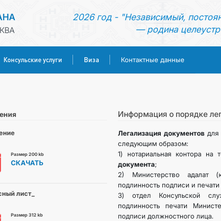
АНА
2026 год - "Независимый, постоя
— родина целеустр
КВА
Консульские услуги
Виза
Контактные данные
ГЛАВНАЯ
НОВОСТИ
Информация о порядке ле
ения
ение
Легализация документов
для 
ТУРКМЕНИСТАН
следующим образом:
1) нотариальная контора на
Размер 200 kb
СКАЧАТЬ
документа
;
КОНСУЛЬСКИЕ УСЛУГИ
2) Министерство адалат (ю
подлинность подписи и печати 
ВИЗА
сный лист_
3) отдел Консульской сл
подлинность печати Министе
Размер 312 kb
подписи должностного лица.
КОНТАКТНЫЕ ДАННЫЕ