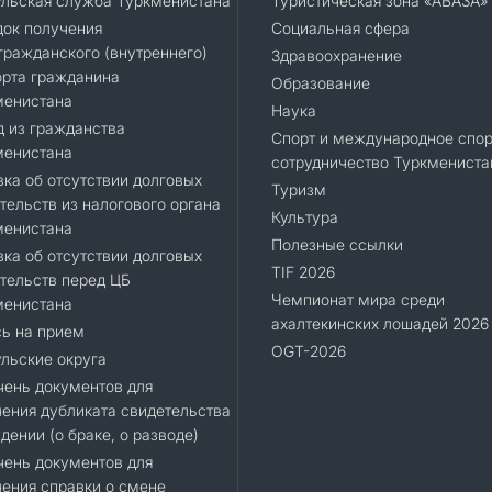
ульская служба Туркменистана
Туристическая зона «АВАЗА»
док получения
Социальная сфера
ражданского (внутреннего)
Здравоохранение
орта гражданина
Образование
менистана
Наука
 из гражданства
Спорт и международное спор
менистана
сотрудничество Туркмениста
ка об отсутствии долговых
Туризм
тельств из налогового органа
Культура
менистана
Полезные ссылки
ка об отсутствии долговых
TIF 2026
тельств перед ЦБ
Чемпионат мира среди
менистана
ахалтекинских лошадей 2026
ь на прием
OGT-2026
льские округа
ень документов для
ения дубликата свидетельства
дении (о браке, о разводе)
ень документов для
ения справки о смене