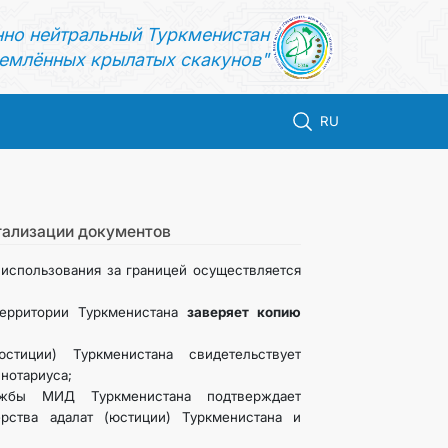
нно нейтральный Туркменистан
емлённых крылатых скакунов"
RU
гализации документов
использования за границей осуществляется
 территории Туркменистана
заверяет копию
стиции) Туркменистана свидетельствует
нотариуса;
ужбы МИД Туркменистана подтверждает
рства адалат (юстиции) Туркменистана и