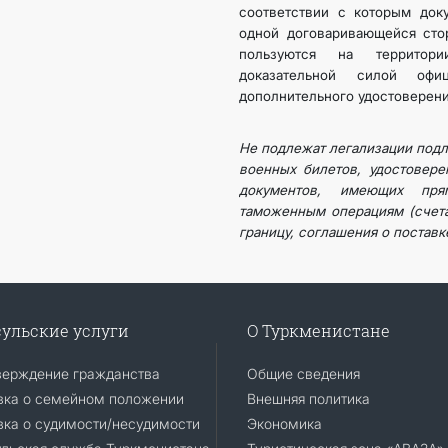
соответствии с которым док
одной договаривающейся сто
пользуются на территор
доказательной силой офи
дополнительного удостоверения
Не подлежат легализации подл
военных билетов, удостовере
документов, имеющих пр
таможенным операциям (счета
границу, соглашения о поставке
ульские услуги
О Туркменистане
верждение гражданства
Общие сведения
вка о семейном положении
Внешняя политика
ка о судимости/несудимости
Экономика