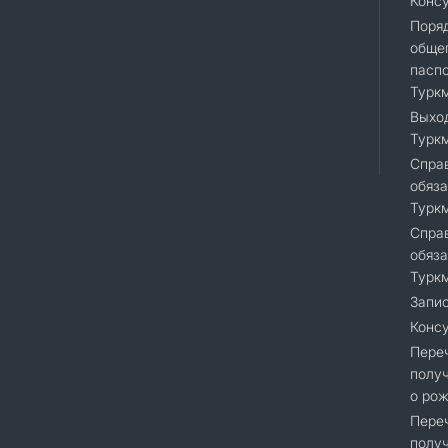
Конс
Поря
общег
пасп
Турк
Выход
Турк
Справ
обяза
Турк
Справ
обяза
Турк
Запис
Консу
Переч
получ
о рож
Переч
получ