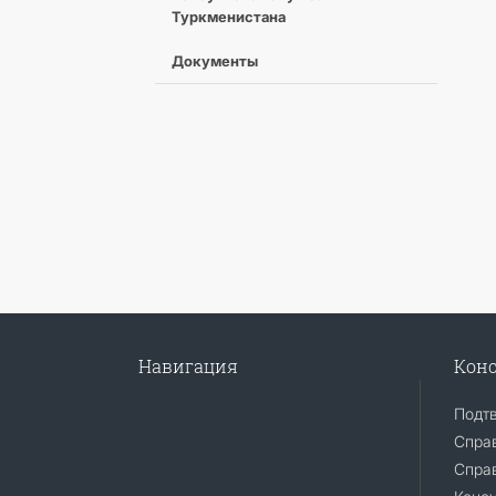
Туркменистана
Документы
Навигация
Конс
Подт
Спра
Справ