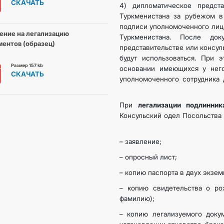
СКАЧАТЬ
4) дипломатическое предст
Туркменистана за рубежом в
подписи уполномоченного лиц
ение на легализацию
Туркменистана. После док
ентов (образец)
представительстве или консул
будут использоваться. При 
Размер 157 kb
основании имеющихся у него
СКАЧАТЬ
уполномоченного сотрудника 
При
легализации подлинник
Консульский одел Посольства
– заявление;
– опросный лист;
– копию паспорта в двух экзем
– копию свидетельства о ро
фамилию);
– копию легализуемого докум