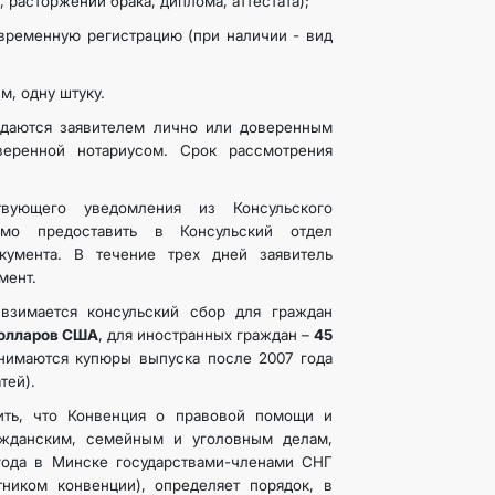
, расторжении брака, диплома, аттестата);
временную регистрацию (при наличии - вид
м, одну штуку.
даются заявителем лично или доверенным
веренной нотариусом. Срок рассмотрения
твующего уведомления из Консульского
имо предоставить в Консульский отдел
кумента. В течение трех дней заявитель
мент.
взимается консульский сбор для граждан
олларов США
, для иностранных граждан –
45
инимаются купюры выпуска после 2007 года
тей).
ить, что Конвенция о правовой помощи и
ажданским, семейным и уголовным делам,
года в Минске государствами-членами СНГ
тником конвенции), определяет порядок, в