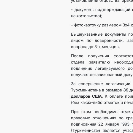
установлении отцовства, браке
- документ, подтверждающий 
на жительство);
– фотокарточку размером 3х4 с
Вышеуказанные документы по
лицом по доверенности, за
вопроса до 3-х месяцев.
После получения соответс
отдела заявителю необход
подлинник легализуемого до
получает легализованный доку
За совершение легализации 
Туркменистана в размере
39 д
долларов США
. К оплате пр
(без каких-либо отметок и печа
При этом необходимо отмет
правовых отношениях по гр
подписанная 22 января 1993 
(Туркменистан является учас