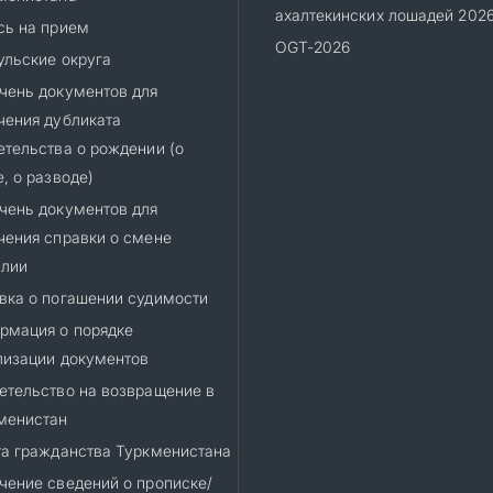
ахалтекинских лошадей 202
сь на прием
OGT-2026
ульские округа
чень документов для
чения дубликата
етельства о рождении (о
, о разводе)
чень документов для
чения справки о смене
лии
вка о погашении судимости
рмация о порядке
лизации документов
етельство на возвращение в
менистан
та гражданства Туркменистана
чение сведений о прописке/