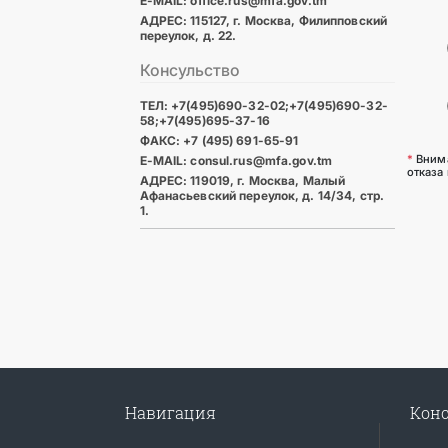
E-MAIL: office.rus@mfa.gov.tm
АДРЕС: 115127, г. Москва, Филипповский
переулок, д. 22.
Консульство
ТЕЛ: +7(495)690-32-02;+7(495)690-32-
58;+7(495)695-37-16
ФАКС: +7 (495) 691-65-91
*
Внима
E-MAIL: consul.rus@mfa.gov.tm
отказа
АДРЕС: 119019, г. Москва, Малый
Афанасьевский переулок, д. 14/34, стр.
1.
Навигация
Конс