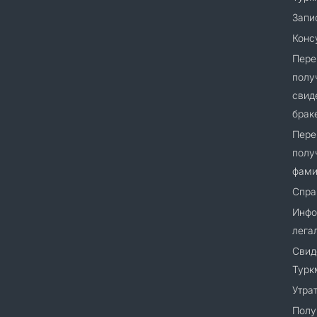
Запи
Конс
Пере
полу
свид
браке
Пере
полу
фами
Спра
Инфо
лега
Cвид
Турк
Утра
Полу