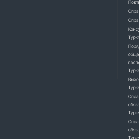
Подт
Спра
Спра
Конс
Турк
Поря
обще
пасп
Турк
Выхо
Турк
Спра
обяз
Турк
Спра
обяз
Турк