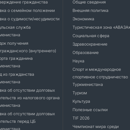
верждение гражданства
Общие сведения
вка о семейном положении
Внешняя политика
вка о судимости/несудимости
Экономика
ульская служба
Туристическая зона «АВАЗА
менистана
Социальная сфера
док получения
Здравоохранение
гражданского (внутреннего)
Образование
орта гражданина
Наука
менистана
Спорт и международное
д из гражданства
спортивное сотрудничество
менистана
Туркменистана
вка об отсутствии долговых
Туризм
ательств из налогового органа
Культура
менистана
Полезные ссылки
вка об отсутствии долговых
TIF 2026
ательств перед ЦБ
Чемпионат мира среди
менистана