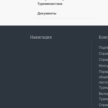
Туркменистана
Документы
Навигация
Конс
Подт
Спра
Справ
Конс
Поря
общег
пасп
Турк
Выход
Турк
Справ