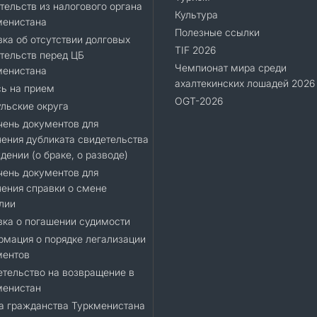
тельств из налогового органа
Культура
менистана
Полезные ссылки
ка об отсутствии долговых
TIF 2026
тельств перед ЦБ
Чемпионат мира среди
менистана
ахалтекинских лошадей 2026
ь на прием
OGT-2026
льские округа
ень документов для
ения дубликата свидетельства
дении (о браке, о разводе)
ень документов для
ения справки о смене
лии
ка о погашении судимости
мация о порядке легализации
ментов
тельство на возвращение в
менистан
а гражданства Туркменистана