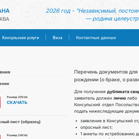
АНА
2026 год - "Независимый, постоя
— родина целеустр
КВА
Консульские услуги
Виза
Контактные данные
ГЛАВНАЯ
НОВОСТИ
Перечень документов для 
ения
рождении (о браке, о разв
ение
ТУРКМЕНИСТАН
Для получения
дубликата свид
Размер 200 kb
заявитель должен
лично
либо
СКАЧАТЬ
КОНСУЛЬСКИЕ УСЛУГИ
Консульский отдел Посольств
подать нижеследующие докум
заявление в Консульский от
ВИЗА
ный лист (образец)
опросный лист;
1 анкеты по истребованию д
Размер 240 kb
КОНТАКТНЫЕ ДАННЫЕ