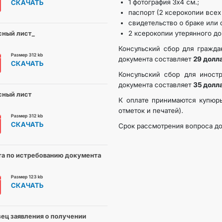
1 фотография 3х4 см.;
СКАЧАТЬ
паспорт (2 ксерокопии всех
свидетельство о браке или 
сный лист_
2 ксерокопии утерянного до
Консульский сбор для гражда
Размер 312 kb
документа составляет
29 долл
СКАЧАТЬ
Консульский сбор для иност
документа составляет
35 долл
сный лист
К оплате принимаются купюры
отметок и печатей).
Размер 312 kb
СКАЧАТЬ
Срок рассмотрения вопроса до
а по истребованию документа
Размер 123 kb
СКАЧАТЬ
ец заявления о получении