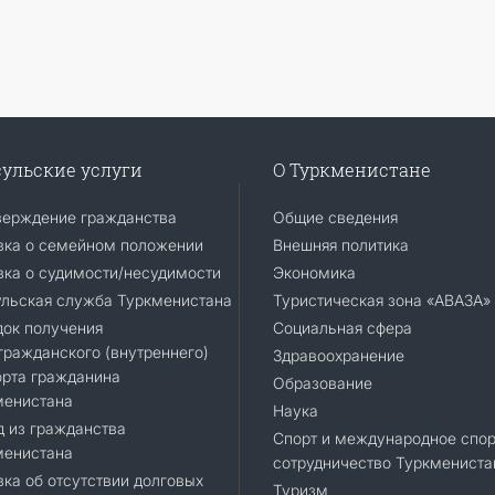
ульские услуги
О Туркменистане
верждение гражданства
Общие сведения
вка о семейном положении
Внешняя политика
ка о судимости/несудимости
Экономика
ульская служба Туркменистана
Туристическая зона «АВАЗА»
док получения
Социальная сфера
ражданского (внутреннего)
Здравоохранение
орта гражданина
Образование
менистана
Наука
 из гражданства
Спорт и международное спор
менистана
сотрудничество Туркмениста
ка об отсутствии долговых
Туризм