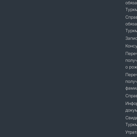
обяза
Турк
Справ
обяза
Турк
Запис
Консу
Переч
получ
о рож
Переч
получ
фами
Справ
Инфор
доку
Cвиде
Турк
Утрат