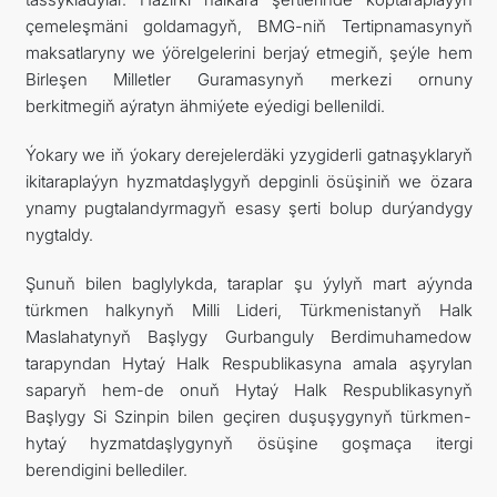
çemeleşmäni goldamagyň, BMG-niň Tertipnamasynyň
maksatlaryny we ýörelgelerini berjaý etmegiň, şeýle hem
Birleşen Milletler Guramasynyň merkezi ornuny
berkitmegiň aýratyn ähmiýete eýedigi bellenildi.
Ýokary we iň ýokary derejelerdäki yzygiderli gatnaşyklaryň
ikitaraplaýyn hyzmatdaşlygyň depginli ösüşiniň we özara
ynamy pugtalandyrmagyň esasy şerti bolup durýandygy
nygtaldy.
Şunuň bilen baglylykda, taraplar şu ýylyň mart aýynda
türkmen halkynyň Milli Lideri, Türkmenistanyň Halk
Maslahatynyň Başlygy Gurbanguly Berdimuhamedow
tarapyndan Hytaý Halk Respublikasyna amala aşyrylan
saparyň hem-de onuň Hytaý Halk Respublikasynyň
Başlygy Si Szinpin bilen geçiren duşuşygynyň türkmen-
hytaý hyzmatdaşlygynyň ösüşine goşmaça itergi
berendigini bellediler.