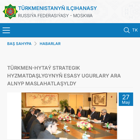
TÜRKMENISTANYŇ ILÇIHANASY
RUSSIÝA FEDERASIÝASY - MOSKWA
TK
BAŞ SAHYPA
HABARLAR
BAŞ SAHYPA
HABARLAR
TÜRKMEN-HYTAÝ STRATEGIK
HYZMATDAŞLYGYNYŇ ESASY UGURLARY ARA
TÜRKMENISTAN
ALNYP MASLAHATLAŞYLDY
27
KONSULLYK HYZMATLARY
Maý
WIZA
ARAGATNAŞYK