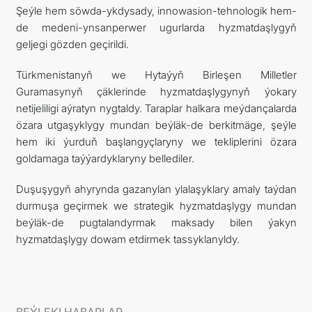
Şeýle hem söwda-ykdysady, innowasion-tehnologik hem-
de medeni-ynsanperwer ugurlarda hyzmatdaşlygyň
geljegi gözden geçirildi.
Türkmenistanyň we Hytaýyň Birleşen Milletler
Guramasynyň çäklerinde hyzmatdaşlygynyň ýokary
netijeliligi aýratyn nygtaldy. Taraplar halkara meýdançalarda
özara utgaşyklygy mundan beýläk-de berkitmäge, şeýle
hem iki ýurduň başlangyçlaryny we tekliplerini özara
goldamaga taýýardyklaryny bellediler.
Duşuşygyň ahyrynda gazanylan ylalaşyklary amaly taýdan
durmuşa geçirmek we strategik hyzmatdaşlygy mundan
beýläk-de pugtalandyrmak maksady bilen ýakyn
hyzmatdaşlygy dowam etdirmek tassyklanyldy.
BEÝLEKI HABARLAR