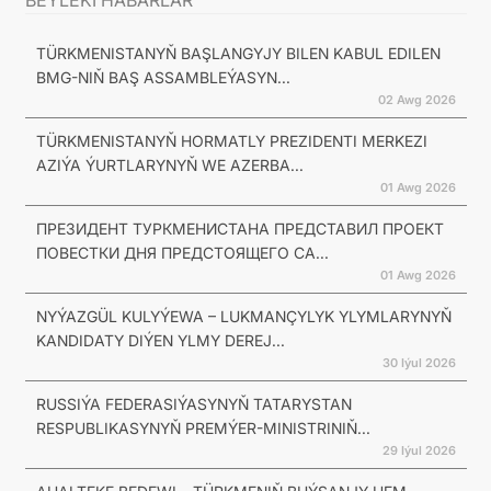
TÜRKMENISTANYŇ BAŞLANGYJY BILEN KABUL EDILEN
BMG-NIŇ BAŞ ASSAMBLEÝASYN...
02 Awg 2026
TÜRKMENISTANYŇ HORMATLY PREZIDENTI MERKEZI
AZIÝA ÝURTLARYNYŇ WE AZERBA...
01 Awg 2026
ПРЕЗИДЕНТ ТУРКМЕНИСТАНА ПРЕДСТАВИЛ ПРОЕКТ
ПОВЕСТКИ ДНЯ ПРЕДСТОЯЩЕГО СА...
01 Awg 2026
NYÝAZGÜL KULYÝEWA – LUKMANÇYLYK YLYMLARYNYŇ
KANDIDATY DIÝEN YLMY DEREJ...
30 Iýul 2026
RUSSIÝA FEDERASIÝASYNYŇ TATARYSTAN
RESPUBLIKASYNYŇ PREMÝER-MINISTRINIŇ...
29 Iýul 2026