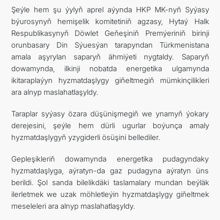
Şeýle hem şu ýylyň aprel aýynda HKP MK-nyň Syýasy
býurosynyň hemişelik komitetiniň agzasy, Hytaý Halk
Respublikasynyň Döwlet Geňeşiniň Premýeriniň birinji
orunbasary Din Sýuesýan tarapyndan Türkmenistana
amala aşyrylan saparyň ähmiýeti nygtaldy. Saparyň
dowamynda, ilkinji nobatda energetika ulgamynda
ikitaraplaýyn hyzmatdaşlygy giňeltmegiň mümkinçilikleri
ara alnyp maslahatlaşyldy.
Taraplar syýasy özara düşünişmegiň we ynamyň ýokary
derejesini, şeýle hem dürli ugurlar boýunça amaly
hyzmatdaşlygyň yzygiderli ösüşini bellediler.
Gepleşikleriň dowamynda energetika pudagyndaky
hyzmatdaşlyga, aýratyn-da gaz pudagyna aýratyn üns
berildi. Şol sanda bilelikdäki taslamalary mundan beýläk
ilerletmek we uzak möhletleýin hyzmatdaşlygy giňeltmek
meseleleri ara alnyp maslahatlaşyldy.