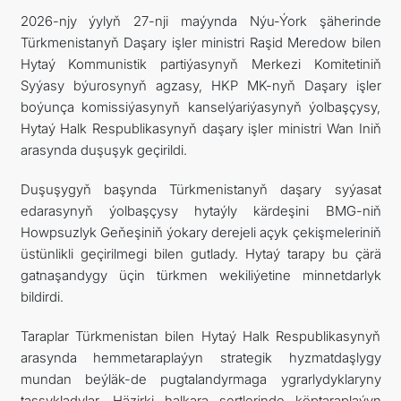
2026-njy ýylyň 27-nji maýynda Nýu-Ýork şäherinde
Türkmenistanyň Daşary işler ministri Raşid Meredow bilen
Hytaý Kommunistik partiýasynyň Merkezi Komitetiniň
Syýasy býurosynyň agzasy, HKP MK-nyň Daşary işler
boýunça komissiýasynyň kanselýariýasynyň ýolbaşçysy,
Hytaý Halk Respublikasynyň daşary işler ministri Wan Iniň
arasynda duşuşyk geçirildi.
Duşuşygyň başynda Türkmenistanyň daşary syýasat
edarasynyň ýolbaşçysy hytaýly kärdeşini BMG-niň
Howpsuzlyk Geňeşiniň ýokary derejeli açyk çekişmeleriniň
üstünlikli geçirilmegi bilen gutlady. Hytaý tarapy bu çärä
gatnaşandygy üçin türkmen wekiliýetine minnetdarlyk
bildirdi.
Taraplar Türkmenistan bilen Hytaý Halk Respublikasynyň
arasynda hemmetaraplaýyn strategik hyzmatdaşlygy
mundan beýläk-de pugtalandyrmaga ygrarlydyklaryny
tassykladylar. Häzirki halkara şertlerinde köptaraplaýyn