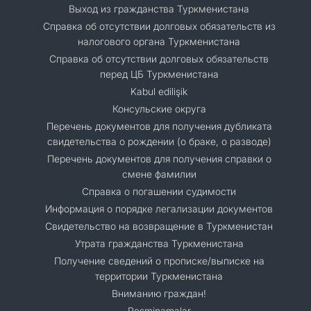
Выход из гражданства Туркменистана
Справка об отсутствии долговых обязательств из
налогового органа Туркменистана
Справка об отсутствии долговых обязательств
перед ЦБ Туркменистана
Kabul edilişik
Консульские округа
Перечень документов для получения дубликата
свидетельства о рождении (о браке, о разводе)
Перечень документов для получения справки о
смене фамилии
Справка о погашении судимости
Информация о порядке легализации документов
Cвидетельство на возвращение в Туркменистан
Утрата гражданства Туркменистана
Получение сведений о прописке/выписке на
территории Туркменистана
Вниманию граждан!
Resminamalar