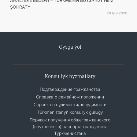
AHALTEKE BEDEWI – TÜRKMENIŇ BUÝSANJY HEM
ŞÖHRATY
29 Iýul 2026
Gysga ýol
Konsullyk hyzmatlary
Подтверждение гражданства
Справка о семейном положении
Справка о судимости/несудимости
Türkmenistanyň konsullyk gullugy
Порядок получения общегражданского
(внутреннего) паспорта гражданина
Туркменистана