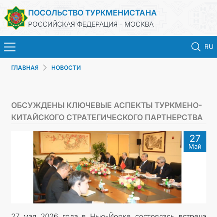
ПОСОЛЬСТВО ТУРКМЕНИСТАНА
РОССИЙСКАЯ ФЕДЕРАЦИЯ - МОСКВА
RU
ГЛАВНАЯ
НОВОСТИ
ГЛАВНАЯ
НОВОСТИ
ОБСУЖДЕНЫ КЛЮЧЕВЫЕ АСПЕКТЫ ТУРКМЕНО-
КИТАЙСКОГО СТРАТЕГИЧЕСКОГО ПАРТНЕРСТВА
ТУРКМЕНИСТАН
27
Май
КОНСУЛЬСКИЕ УСЛУГИ
ВИЗА
КОНТАКТНЫЕ ДАННЫЕ
27 мая 2026 года в Нью-Йорке состоялась встреча