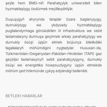
şeýle hem BMG-niň Parahatçylyk uniwersiteti bilen
hyzmatdaşlygy ösdürmek meýilleşdirilýär.
Duşuşygyň ahyrynda taraplar özara baglanyşygy,
durnuklylygy we ykdysady hyzmatdaşlygy
pugtalandyrmaga gönükdirilen iri infrastruktura we sebit
taslamalaryny durmuşa geçirmek arkaly parahatçylygy we
durnukly ösüşi üpjün etmek boýunça bilelikdäki
tagallalaryň möhümdigini nygtadylar. Hususan-da,
Türkmenistan–Owganystan–Pakistan–Hindistan (TAPI) gaz
geçirijisi taslamasynyň sebit parahatçylygyny, durnukly
ösüşi we energetika howpsuzlygyny üpjün etmekde
möhüm şert hökmünde çykyş edýändigi bellenildi.
BEÝLEKI HABARLAR