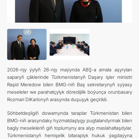
2026-njy ýylyň 26-njy maýynda ABŞ-a amala aşyrylan
saparyň çäklerinde Türkmenistanyň Daşary işler ministri
Raşid Meredow bilen BMG-niň Baş sekretarynyň syýasy
meseleler we parahatçylyk döredijilik boýunça orunbasary
Rozmari DiKarlonyň arasynda duşuşyk geçirildi.
Söhbetdeşligiň dowamynda taraplar Türkmenistan bilen
BMG-niň arasyndaky hyzmatdaşlygy pugtalandyrmak bilen
bagly meseleleriň giň toplumyny ara alyp maslahatlaşdylar.
Türkmenistanyň hemişelik bitaraplyk hukuk ýagdaýyna