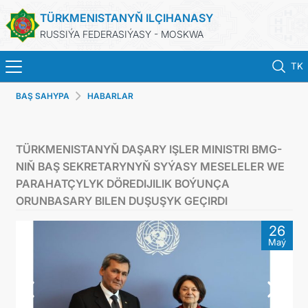
TÜRKMENISTANYŇ ILÇIHANASY
RUSSIÝA FEDERASIÝASY - MOSKWA
TK
BAŞ SAHYPA
HABARLAR
BAŞ SAHYPA
HABARLAR
TÜRKMENISTANYŇ DAŞARY IŞLER MINISTRI BMG-
NIŇ BAŞ SEKRETARYNYŇ SYÝASY MESELELER WE
TÜRKMENISTAN
PARAHATÇYLYK DÖREDIJILIK BOÝUNÇA
ORUNBASARY BILEN DUŞUŞYK GEÇIRDI
KONSULLYK HYZMATLARY
26
Maý
WIZA
ARAGATNAŞYK