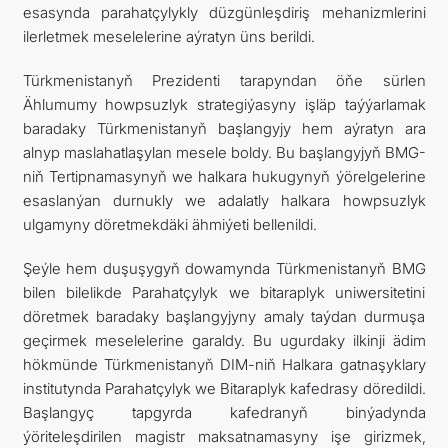
esasynda parahatçylykly düzgünleşdiriş mehanizmlerini
ilerletmek meselelerine aýratyn üns berildi.
Türkmenistanyň Prezidenti tarapyndan öňe sürlen
Ählumumy howpsuzlyk strategiýasyny işläp taýýarlamak
baradaky Türkmenistanyň başlangyjy hem aýratyn ara
alnyp maslahatlaşylan mesele boldy. Bu başlangyjyň BMG-
niň Tertipnamasynyň we halkara hukugynyň ýörelgelerine
esaslanýan durnukly we adalatly halkara howpsuzlyk
ulgamyny döretmekdäki ähmiýeti bellenildi.
Şeýle hem duşuşygyň dowamynda Türkmenistanyň BMG
bilen bilelikde Parahatçylyk we bitaraplyk uniwersitetini
döretmek baradaky başlangyjyny amaly taýdan durmuşa
geçirmek meselelerine garaldy. Bu ugurdaky ilkinji ädim
hökmünde Türkmenistanyň DIM-niň Halkara gatnaşyklary
institutynda Parahatçylyk we Bitaraplyk kafedrasy döredildi.
Başlangyç tapgyrda kafedranyň binýadynda
ýöriteleşdirilen magistr maksatnamasyny işe girizmek,