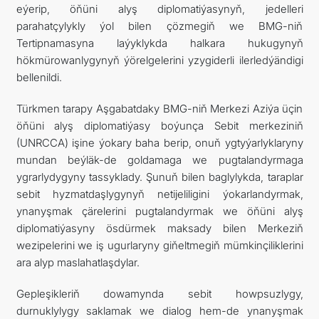
eýerip, öňüni alyş diplomatiýasynyň, jedelleri
parahatçylykly ýol bilen çözmegiň we BMG-niň
Tertipnamasyna laýyklykda halkara hukugynyň
hökmürowanlygynyň ýörelgelerini yzygiderli ilerledýändigi
bellenildi.
Türkmen tarapy Aşgabatdaky BMG-niň Merkezi Aziýa üçin
öňüni alyş diplomatiýasy boýunça Sebit merkeziniň
(UNRCCA) işine ýokary baha berip, onuň ygtyýarlyklaryny
mundan beýläk-de goldamaga we pugtalandyrmaga
ygrarlydygyny tassyklady. Şunuň bilen baglylykda, taraplar
sebit hyzmatdaşlygynyň netijeliligini ýokarlandyrmak,
ynanyşmak çärelerini pugtalandyrmak we öňüni alyş
diplomatiýasyny ösdürmek maksady bilen Merkeziň
wezipelerini we iş ugurlaryny giňeltmegiň mümkinçiliklerini
ara alyp maslahatlaşdylar.
Gepleşikleriň dowamynda sebit howpsuzlygy,
durnuklylygy saklamak we dialog hem-de ynanyşmak