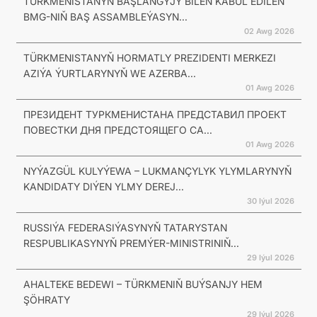
TÜRKMENISTANYŇ BAŞLANGYJY BILEN KABUL EDILEN
BMG-NIŇ BAŞ ASSAMBLEÝASYN...
02 Awg 2026
TÜRKMENISTANYŇ HORMATLY PREZIDENTI MERKEZI
AZIÝA ÝURTLARYNYŇ WE AZERBA...
01 Awg 2026
ПРЕЗИДЕНТ ТУРКМЕНИСТАНА ПРЕДСТАВИЛ ПРОЕКТ
ПОВЕСТКИ ДНЯ ПРЕДСТОЯЩЕГО СА...
01 Awg 2026
NYÝAZGÜL KULYÝEWA – LUKMANÇYLYK YLYMLARYNYŇ
KANDIDATY DIÝEN YLMY DEREJ...
30 Iýul 2026
RUSSIÝA FEDERASIÝASYNYŇ TATARYSTAN
RESPUBLIKASYNYŇ PREMÝER-MINISTRINIŇ...
29 Iýul 2026
AHALTEKE BEDEWI – TÜRKMENIŇ BUÝSANJY HEM
ŞÖHRATY
29 Iýul 2026