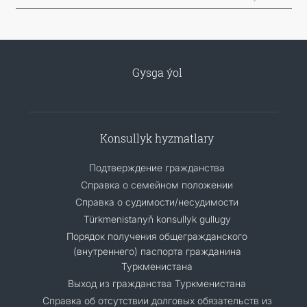
Gysga ýol
Konsullyk hyzmatlary
Подтверждение гражданства
Справка о семейном положении
Справка о судимости/несудимости
Türkmenistanyň konsullyk gullugy
Порядок получения общегражданского
(внутреннего) паспорта гражданина
Туркменистана
Выход из гражданства Туркменистана
Справка об отсутствии долговых обязательств из