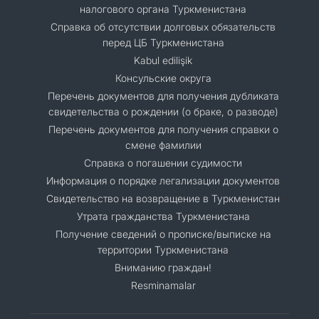
налогового органа Туркменистана
Справка об отсутствии долговых обязательств
перед ЦБ Туркменистана
Kabul edilişik
Консульские округа
Перечень документов для получения дубликата
свидетельства о рождении (о браке, о разводе)
Перечень документов для получения справки о
смене фамилии
Справка о погашении судимости
Информация о порядке легализации документов
Cвидетельство на возвращение в Туркменистан
Утрата гражданства Туркменистана
Получение сведений о прописке/выписке на
территории Туркменистана
Вниманию граждан!
Resminamalar