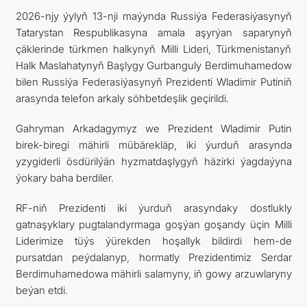
2026-njy ýylyň 13-nji maýynda Russiýa Federasiýasynyň
Tatarystan Respublikasyna amala aşyrýan saparynyň
çäklerinde türkmen halkynyň Milli Lideri, Türkmenistanyň
Halk Maslahatynyň Başlygy Gurbanguly Berdimuhamedow
bilen Russiýa Federasiýasynyň Prezidenti Wladimir Putiniň
arasynda telefon arkaly söhbetdeşlik geçirildi.
Gahryman Arkadagymyz we Prezident Wladimir Putin
birek-biregi mähirli mübärekläp, iki ýurduň arasynda
yzygiderli ösdürilýän hyzmatdaşlygyň häzirki ýagdaýyna
ýokary baha berdiler.
RF-niň Prezidenti iki ýurduň arasyndaky dostlukly
gatnaşyklary pugtalandyrmaga goşýan goşandy üçin Milli
Liderimize tüýs ýürekden hoşallyk bildirdi hem-de
pursatdan peýdalanyp, hormatly Prezidentimiz Serdar
Berdimuhamedowa mähirli salamyny, iň gowy arzuwlaryny
beýan etdi.