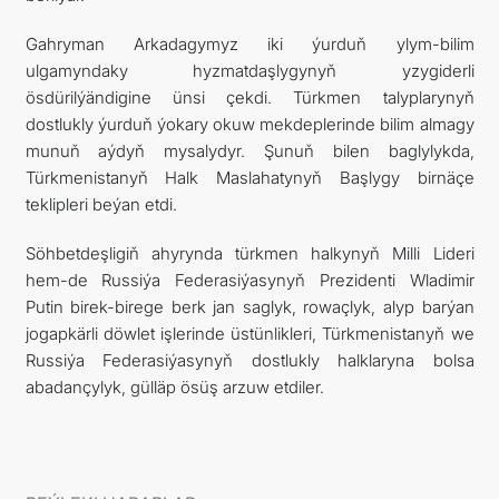
Gahryman Arkadagymyz iki ýurduň ylym-bilim
ulgamyndaky hyzmatdaşlygynyň yzygiderli
ösdürilýändigine ünsi çekdi. Türkmen talyplarynyň
dostlukly ýurduň ýokary okuw mekdeplerinde bilim almagy
munuň aýdyň mysalydyr. Şunuň bilen baglylykda,
Türkmenistanyň Halk Maslahatynyň Başlygy birnäçe
teklipleri beýan etdi.
Söhbetdeşligiň ahyrynda türkmen halkynyň Milli Lideri
hem-de Russiýa Federasiýasynyň Prezidenti Wladimir
Putin birek-birege berk jan saglyk, rowaçlyk, alyp barýan
jogapkärli döwlet işlerinde üstünlikleri, Türkmenistanyň we
Russiýa Federasiýasynyň dostlukly halklaryna bolsa
abadançylyk, gülläp ösüş arzuw etdiler.