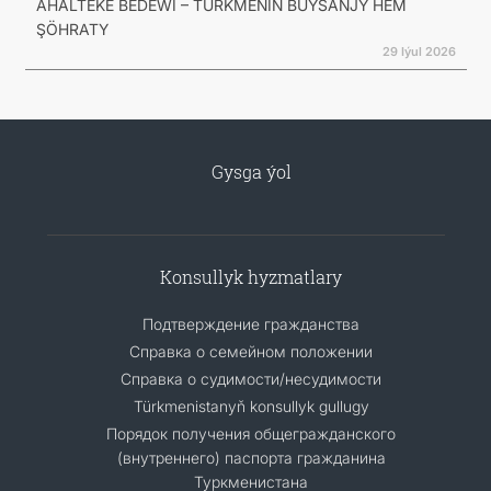
AHALTEKE BEDEWI – TÜRKMENIŇ BUÝSANJY HEM
ŞÖHRATY
29 Iýul 2026
Gysga ýol
Konsullyk hyzmatlary
Подтверждение гражданства
Справка о семейном положении
Справка о судимости/несудимости
Türkmenistanyň konsullyk gullugy
Порядок получения общегражданского
(внутреннего) паспорта гражданина
Туркменистана