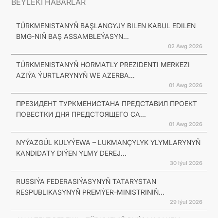
BEÝLEKI HABARLAR
TÜRKMENISTANYŇ BAŞLANGYJY BILEN KABUL EDILEN
BMG-NIŇ BAŞ ASSAMBLEÝASYN...
02 Awg 2026
TÜRKMENISTANYŇ HORMATLY PREZIDENTI MERKEZI
AZIÝA ÝURTLARYNYŇ WE AZERBA...
01 Awg 2026
ПРЕЗИДЕНТ ТУРКМЕНИСТАНА ПРЕДСТАВИЛ ПРОЕКТ
ПОВЕСТКИ ДНЯ ПРЕДСТОЯЩЕГО СА...
01 Awg 2026
NYÝAZGÜL KULYÝEWA – LUKMANÇYLYK YLYMLARYNYŇ
KANDIDATY DIÝEN YLMY DEREJ...
30 Iýul 2026
RUSSIÝA FEDERASIÝASYNYŇ TATARYSTAN
RESPUBLIKASYNYŇ PREMÝER-MINISTRINIŇ...
29 Iýul 2026