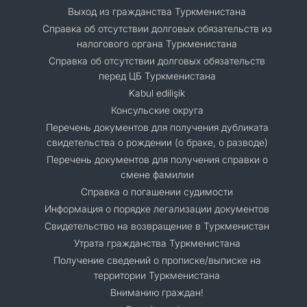
Выход из гражданства Туркменистана
Справка об отсутствии долговых обязательств из
налогового органа Туркменистана
Справка об отсутствии долговых обязательств
перед ЦБ Туркменистана
Kabul edilişik
Консульские округа
Перечень документов для получения дубликата
свидетельства о рождении (о браке, о разводе)
Перечень документов для получения справки о
смене фамилии
Справка о погашении судимости
Информация о порядке легализации документов
Cвидетельство на возвращение в Туркменистан
Утрата гражданства Туркменистана
Получение сведений о прописке/выписке на
территории Туркменистана
Вниманию граждан!