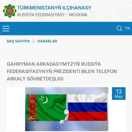
TÜRKMENISTANYŇ ILÇIHANASY
RUSSIÝA FEDERASIÝASY - MOSKWA
TK
BAŞ SAHYPA
HABARLAR
BAŞ SAHYPA
HABARLAR
GAHRYMAN ARKADAGYMYZYŇ RUSSIÝA
FEDERASIÝASYNYŇ PREZIDENTI BILEN TELEFON
TÜRKMENISTAN
ARKALY SÖHBETDEŞLIGI
13
KONSULLYK HYZMATLARY
Maý
WIZA
ARAGATNAŞYK