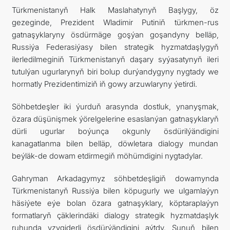
Türkmenistanyň Halk Maslahatynyň Başlygy, öz
gezeginde, Prezident Wladimir Putiniň türkmen-rus
gatnaşyklaryny ösdürmäge goşýan goşandyny belläp,
Russiýa Federasiýasy bilen strategik hyzmatdaşlygyň
ilerledilmeginiň Türkmenistanyň daşary syýasatynyň ileri
tutulýan ugurlarynyň biri bolup durýandygyny nygtady we
hormatly Prezidentimiziň iň gowy arzuwlaryny ýetirdi.
Söhbetdeşler iki ýurduň arasynda dostluk, ynanyşmak,
özara düşünişmek ýörelgelerine esaslanýan gatnaşyklaryň
dürli ugurlar boýunça okgunly ösdürilýändigini
kanagatlanma bilen belläp, döwletara dialogy mundan
beýläk-de dowam etdirmegiň möhümdigini nygtadylar.
Gahryman Arkadagymyz söhbetdeşligiň dowamynda
Türkmenistanyň Russiýa bilen köpugurly we ulgamlaýyn
häsiýete eýe bolan özara gatnaşyklary, köptaraplaýyn
formatlaryň çäklerindäki dialogy strategik hyzmatdaşlyk
ruhunda yzygiderli ösdürýändigini aýtdy. Şunuň bilen