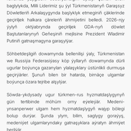
baglylykda, Milli Liderimiz şu ýyl Türkmenistanyň Garaşsyz
Döwletleriň Arkalaşygynda başlyklyk etmeginiň çäklerinde
geçiriljek halkara çäreleriň ähmiýetini belledi. 2026-njy
ýylyň oktýabrynda geçiriljek GDA-nyň döwlet
Baştutanlarynyň Geňeşiniň mejlisine Prezident Wladimir
Putiniň gatnaşmagyna garaşylýar.
Söhbetdeşligiň dowamynda bellenilişi ýaly, Türkmenistan
we Russiýa Federasiýasy köp ýyllaryň dowamynda dürli
ugurlar boýunça gazanylan ylalaşyklary üstünlikli durmuşa
geçirýärler. Şunuň bilen bir hatarda, birnäçe ulgamlar
boýunça özara tejribe alşylýar.
Söwda-ykdysady ugur türkmen-rus hyzmatdaşlygynyň
gün tertibinde möhüm orny eýeleýär. Medeni-
ynsanperwer ulgam hem hyzmatdaşlygyň wajyp bölegi
bolup durýar. Şunda ylym, bilim, saglygy goraýyş,
medeniýet ulgamlaryndaky gatnaşyklara aýratyn ähmiýet
berilýär.