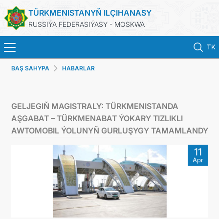
TÜRKMENISTANYŇ ILÇIHANASY
RUSSIÝA FEDERASIÝASY - MOSKWA
TK
BAŞ SAHYPA
HABARLAR
BAŞ SAHYPA
HABARLAR
GELJEGIŇ MAGISTRALY: TÜRKMENISTANDA
AŞGABAT – TÜRKMENABAT ÝOKARY TIZLIKLI
TÜRKMENISTAN
AWTOMOBIL ÝOLUNYŇ GURLUŞYGY TAMAMLANDY
11
KONSULLYK HYZMATLARY
Apr
WIZA
ARAGATNAŞYK