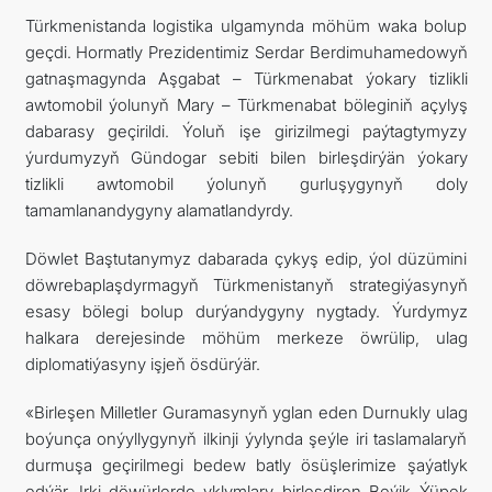
Türkmenistanda logistika ulgamynda möhüm waka bolup
geçdi. Hormatly Prezidentimiz Serdar Berdimuhamedowyň
gatnaşmagynda Aşgabat – Türkmenabat ýokary tizlikli
awtomobil ýolunyň Mary – Türkmenabat böleginiň açylyş
dabarasy geçirildi. Ýoluň işe girizilmegi paýtagtymyzy
ýurdumyzyň Gündogar sebiti bilen birleşdirýän ýokary
tizlikli awtomobil ýolunyň gurluşygynyň doly
tamamlanandygyny alamatlandyrdy.
Döwlet Baştutanymyz dabarada çykyş edip, ýol düzümini
döwrebaplaşdyrmagyň Türkmenistanyň strategiýasynyň
esasy bölegi bolup durýandygyny nygtady. Ýurdymyz
halkara derejesinde möhüm merkeze öwrülip, ulag
diplomatiýasyny işjeň ösdürýär.
«Birleşen Milletler Guramasynyň yglan eden Durnukly ulag
boýunça onýyllygynyň ilkinji ýylynda şeýle iri taslamalaryň
durmuşa geçirilmegi bedew batly ösüşlerimize şaýatlyk
edýär. Irki döwürlerde yklymlary birleşdiren Beýik Ýüpek