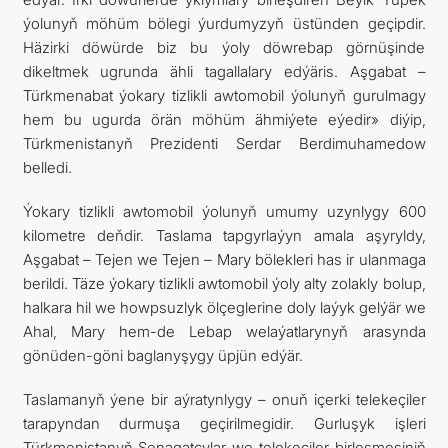
ýolunyň möhüm bölegi ýurdumyzyň üstünden geçipdir.
Häzirki döwürde biz bu ýoly döwrebap görnüşinde
dikeltmek ugrunda ähli tagallalary edýäris. Aşgabat –
Türkmenabat ýokary tizlikli awtomobil ýolunyň gurulmagy
hem bu ugurda örän möhüm ähmiýete eýedir» diýip,
Türkmenistanyň Prezidenti Serdar Berdimuhamedow
belledi.
Ýokary tizlikli awtomobil ýolunyň umumy uzynlygy 600
kilometre deňdir. Taslama tapgyrlaýyn amala aşyryldy,
Aşgabat – Tejen we Tejen – Mary bölekleri has ir ulanmaga
berildi. Täze ýokary tizlikli awtomobil ýoly alty zolakly bolup,
halkara hil we howpsuzlyk ölçeglerine doly laýyk gelýär we
Ahal, Mary hem-de Lebap welaýatlarynyň arasynda
gönüden-göni baglanyşygy üpjün edýär.
Taslamanyň ýene bir aýratynlygy – onuň içerki telekeçiler
tarapyndan durmuşa geçirilmegidir. Gurluşyk işleri
Türkmenistanyň Senagatçylar we telekeçiler birleşmesiniň