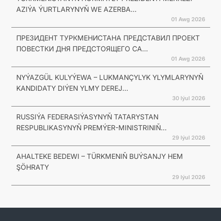
AZIÝA ÝURTLARYNYŇ WE AZERBA...
01 Awg 2026
ПРЕЗИДЕНТ ТУРКМЕНИСТАНА ПРЕДСТАВИЛ ПРОЕКТ
ПОВЕСТКИ ДНЯ ПРЕДСТОЯЩЕГО СА...
01 Awg 2026
NYÝAZGÜL KULYÝEWA – LUKMANÇYLYK YLYMLARYNYŇ
KANDIDATY DIÝEN YLMY DEREJ...
30 Iýul 2026
RUSSIÝA FEDERASIÝASYNYŇ TATARYSTAN
RESPUBLIKASYNYŇ PREMÝER-MINISTRINIŇ...
29 Iýul 2026
AHALTEKE BEDEWI – TÜRKMENIŇ BUÝSANJY HEM
ŞÖHRATY
29 Iýul 2026