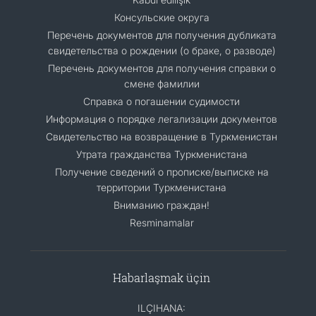
Консульские округа
Перечень документов для получения дубликата
свидетельства о рождении (о браке, о разводе)
Перечень документов для получения справки о
смене фамилии
Справка о погашении судимости
Информация о порядке легализации документов
Cвидетельство на возвращение в Туркменистан
Утрата гражданства Туркменистана
Получение сведений о прописке/выписке на
территории Туркменистана
Вниманию граждан!
Resminamalar
Habarlaşmak üçin
ILÇIHANA: