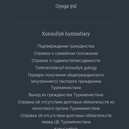
Gysga ýol
Konsullyk hyzmatlary
Подтверждение гражданства
Справка о семейном положении
Справка о судимости/несудимости
Türkmenistanyň konsullyk gullugy
Порядок получения общегражданского
(внутреннего) паспорта гражданина
Туркменистана
Выход из гражданства Туркменистана
Справка об отсутствии долговых обязательств из
налогового органа Туркменистана
Справка об отсутствии долговых обязательств
перед ЦБ Туркменистана
Kabul edilişik