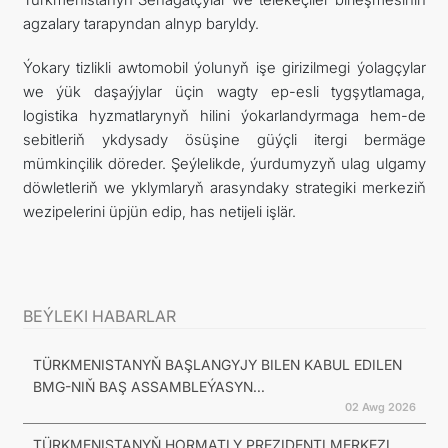
agzalary tarapyndan alnyp baryldy.
Ýokary tizlikli awtomobil ýolunyň işe girizilmegi ýolagçylar
we ýük daşaýjylar üçin wagty ep-esli tygşytlamaga,
logistika hyzmatlarynyň hilini ýokarlandyrmaga hem-de
sebitleriň ykdysady ösüşine güýçli itergi bermäge
mümkinçilik döreder. Şeýlelikde, ýurdumyzyň ulag ulgamy
döwletleriň we yklymlaryň arasyndaky strategiki merkeziň
wezipelerini üpjün edip, has netijeli işlär.
BEÝLEKI HABARLAR
TÜRKMENISTANYŇ BAŞLANGYJY BILEN KABUL EDILEN
BMG-NIŇ BAŞ ASSAMBLEÝASYN...
02 Awg 2026
TÜRKMENISTANYŇ HORMATLY PREZIDENTI MERKEZI