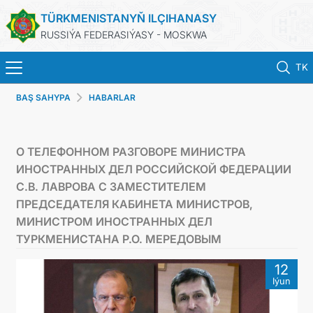
TÜRKMENISTANYŇ ILÇIHANASY
RUSSIÝA FEDERASIÝASY - MOSKWA
TK
BAŞ SAHYPA
HABARLAR
BAŞ SAHYPA
HABARLAR
О ТЕЛЕФОННОМ РАЗГОВОРЕ МИНИСТРА
ИНОСТРАННЫХ ДЕЛ РОССИЙСКОЙ ФЕДЕРАЦИИ
TÜRKMENISTAN
С.В. ЛАВРОВА С ЗАМЕСТИТЕЛЕМ
ПРЕДСЕДАТЕЛЯ КАБИНЕТА МИНИСТРОВ,
KONSULLYK HYZMATLARY
МИНИСТРОМ ИНОСТРАННЫХ ДЕЛ
ТУРКМЕНИСТАНА Р.О. МЕРЕДОВЫМ
WIZA
12
Iýun
ARAGATNAŞYK