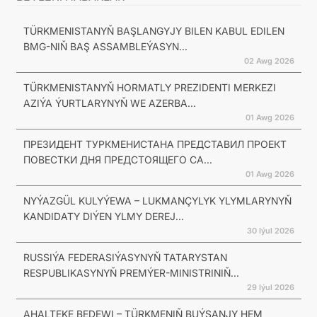
TÜRKMENISTANYŇ BAŞLANGYJY BILEN KABUL EDILEN
BMG-NIŇ BAŞ ASSAMBLEÝASYN...
02 Awg 2026
TÜRKMENISTANYŇ HORMATLY PREZIDENTI MERKEZI
AZIÝA ÝURTLARYNYŇ WE AZERBA...
01 Awg 2026
ПРЕЗИДЕНТ ТУРКМЕНИСТАНА ПРЕДСТАВИЛ ПРОЕКТ
ПОВЕСТКИ ДНЯ ПРЕДСТОЯЩЕГО СА...
01 Awg 2026
NYÝAZGÜL KULYÝEWA – LUKMANÇYLYK YLYMLARYNYŇ
KANDIDATY DIÝEN YLMY DEREJ...
30 Iýul 2026
RUSSIÝA FEDERASIÝASYNYŇ TATARYSTAN
RESPUBLIKASYNYŇ PREMÝER-MINISTRINIŇ...
29 Iýul 2026
AHALTEKE BEDEWI – TÜRKMENIŇ BUÝSANJY HEM