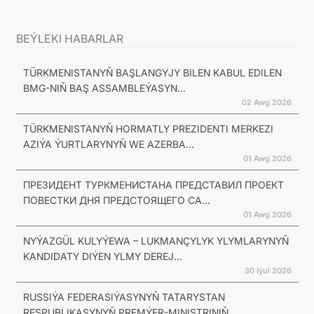
BEÝLEKI HABARLAR
TÜRKMENISTANYŇ BAŞLANGYJY BILEN KABUL EDILEN
BMG-NIŇ BAŞ ASSAMBLEÝASYN...
02 Awg 2026
TÜRKMENISTANYŇ HORMATLY PREZIDENTI MERKEZI
AZIÝA ÝURTLARYNYŇ WE AZERBA...
01 Awg 2026
ПРЕЗИДЕНТ ТУРКМЕНИСТАНА ПРЕДСТАВИЛ ПРОЕКТ
ПОВЕСТКИ ДНЯ ПРЕДСТОЯЩЕГО СА...
01 Awg 2026
NYÝAZGÜL KULYÝEWA – LUKMANÇYLYK YLYMLARYNYŇ
KANDIDATY DIÝEN YLMY DEREJ...
30 Iýul 2026
RUSSIÝA FEDERASIÝASYNYŇ TATARYSTAN
RESPUBLIKASYNYŇ PREMÝER-MINISTRINIŇ...