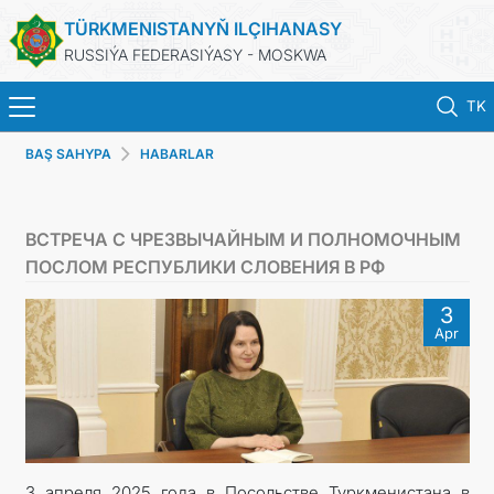
TÜRKMENISTANYŇ ILÇIHANASY
RUSSIÝA FEDERASIÝASY - MOSKWA
TK
BAŞ SAHYPA
HABARLAR
BAŞ SAHYPA
HABARLAR
ВСТРЕЧА С ЧРЕЗВЫЧАЙНЫМ И ПОЛНОМОЧНЫМ
ПОСЛОМ РЕСПУБЛИКИ СЛОВЕНИЯ В РФ
TÜRKMENISTAN
3
Apr
KONSULLYK HYZMATLARY
WIZA
ARAGATNAŞYK
3 апреля 2025 года в Посольстве Туркменистана в