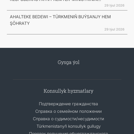
29 Iýul 2026
AHALTEKE BEDEWI – TÜRKMENIŇ BUÝSANJY HEM
ŞÖHRATY
29 Iýul 2026
Gysga ýol
Konsullyk hyzmatlary
Подтверждение гражданства
Справка о семейном положении
Справка о судимости/несудимости
Türkmenistanyň konsullyk gullugy
Порядок получения общегражданского