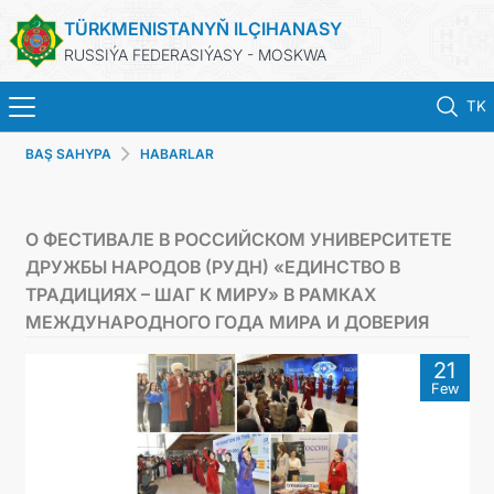
TÜRKMENISTANYŇ ILÇIHANASY
RUSSIÝA FEDERASIÝASY - MOSKWA
TK
BAŞ SAHYPA
HABARLAR
BAŞ SAHYPA
HABARLAR
О ФЕСТИВАЛЕ В РОССИЙСКОМ УНИВЕРСИТЕТЕ
ДРУЖБЫ НАРОДОВ (РУДН) «ЕДИНСТВО В
TÜRKMENISTAN
ТРАДИЦИЯХ – ШАГ К МИРУ» В РАМКАХ
МЕЖДУНАРОДНОГО ГОДА МИРА И ДОВЕРИЯ
KONSULLYK HYZMATLARY
21
Few
WIZA
ARAGATNAŞYK