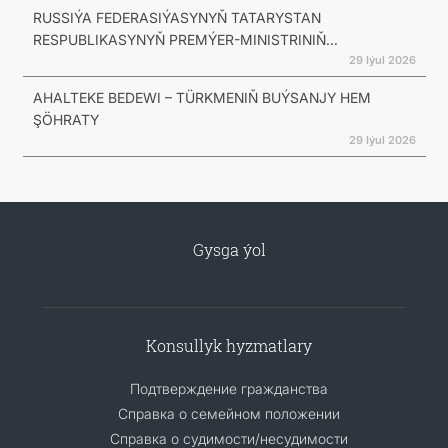
RUSSIÝA FEDERASIÝASYNYŇ TATARYSTAN
RESPUBLIKASYNYŇ PREMÝER-MINISTRINIŇ...
29 Iýul 2026
AHALTEKE BEDEWI – TÜRKMENIŇ BUÝSANJY HEM
ŞÖHRATY
29 Iýul 2026
Gysga ýol
Konsullyk hyzmatlary
Подтверждение гражданства
Справка о семейном положении
Справка о судимости/несудимости