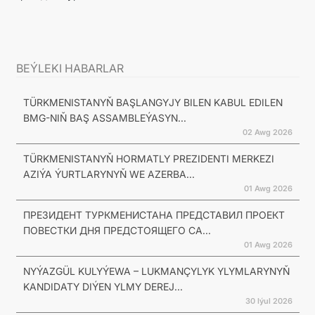
BEÝLEKI HABARLAR
TÜRKMENISTANYŇ BAŞLANGYJY BILEN KABUL EDILEN
BMG-NIŇ BAŞ ASSAMBLEÝASYN...
02 Awg 2026
TÜRKMENISTANYŇ HORMATLY PREZIDENTI MERKEZI
AZIÝA ÝURTLARYNYŇ WE AZERBA...
01 Awg 2026
ПРЕЗИДЕНТ ТУРКМЕНИСТАНА ПРЕДСТАВИЛ ПРОЕКТ
ПОВЕСТКИ ДНЯ ПРЕДСТОЯЩЕГО СА...
01 Awg 2026
NYÝAZGÜL KULYÝEWA – LUKMANÇYLYK YLYMLARYNYŇ
KANDIDATY DIÝEN YLMY DEREJ...
30 Iýul 2026