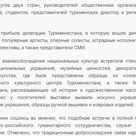
угов двух стран, руководителей общественных организа
в, студентов, представителей туркменских диаспор в рег
 прибыла делегация Туркменистана, в которую вошли де
ле популярные артисты, оперные солисты, эстрадные исполни
лективы, а также представители СМИ.
а взаимообогащения национальных культур встретили сте
циональных украшений, музейных ценностей, декорати
скусства, где были представлены образцы из колле
енного культурного центра Туркменистана, а также М
тана, рассказывающие об истории и художественном нас
рес у посетителей выставки вызвали искусно украше
е украшения, образцы ручной вышивки и ковровых изделий.
нии сошлись во мнении, что подобные встречи в полной
-российского гуманитарного сотрудничества, служат 
я. Отмечено, что традиционные добрососедские связи на