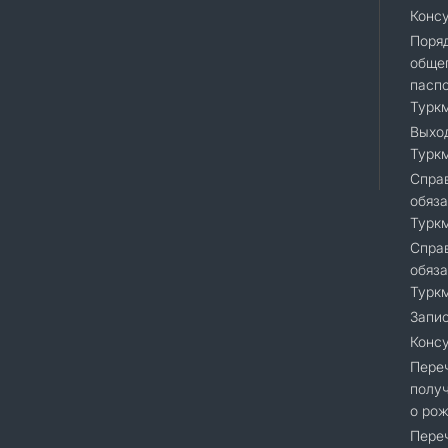
Конс
Поря
общег
пасп
Турк
Выход
Турк
Справ
обяза
Турк
Справ
обяза
Турк
Запис
Консу
Переч
получ
о рож
Переч