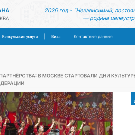
АНА
2026 год - "Независимый, постоя
— родина целеустр
КВА
Консульские услуги
Виза
Контактные данные
ГЛАВНАЯ
НОВОСТИ
ПАРТНЁРСТВА: В МОСКВЕ СТАРТОВАЛИ ДНИ КУЛЬТУР
ЕДЕРАЦИИ
ТУРКМЕНИСТАН
КОНСУЛЬСКИЕ УСЛУГИ
ВИЗА
КОНТАКТНЫЕ ДАННЫЕ