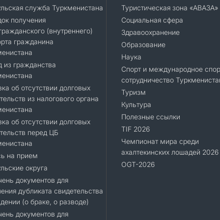
ульская служба Туркменистана
Туристическая зона «АВАЗА»
док получения
Социальная сфера
ражданского (внутреннего)
Здравоохранение
орта гражданина
Образование
менистана
Наука
 из гражданства
Спорт и международное спор
менистана
сотрудничество Туркмениста
ка об отсутствии долговых
Туризм
тельств из налогового органа
Культура
менистана
Полезные ссылки
ка об отсутствии долговых
TIF 2026
тельств перед ЦБ
Чемпионат мира среди
менистана
ахалтекинских лошадей 2026
ь на прием
OGT-2026
льские округа
ень документов для
ения дубликата свидетельства
дении (о браке, о разводе)
ень документов для