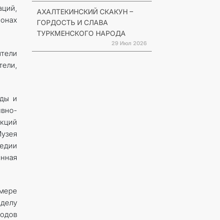
ций,
АХАЛТЕКИНСКИЙ СКАКУН –
ионах
ГОРДОСТЬ И СЛАВА
ТУРКМЕНСКОГО НАРОДА
29 Июл 2026
ятели
тели,
нды и
вно-
кций
узея
ледии
нная
 мере
делу
родов