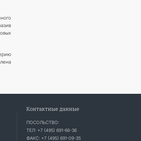
ного
разив
овых
серию
влена
Контактные данные
ПОСОЛЬСТВО:
ТЕЛ: +7 (495) 691-66-36
ФАКС: +7 (495) 691-09-35