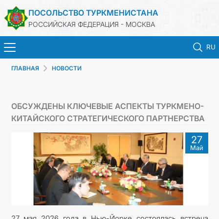
ПОСОЛЬСТВО ТУРКМЕНИСТАНА
РОССИЙСКАЯ ФЕДЕРАЦИЯ - МОСКВА
RU
ГЛАВНАЯ
НОВОСТИ
ГЛАВНАЯ
НОВОСТИ
ОБСУЖДЕНЫ КЛЮЧЕВЫЕ АСПЕКТЫ ТУРКМЕНО-
КИТАЙСКОГО СТРАТЕГИЧЕСКОГО ПАРТНЕРСТВА
ТУРКМЕНИСТАН
27
Май
КОНСУЛЬСКИЕ УСЛУГИ
ВИЗА
КОНТАКТНЫЕ ДАННЫЕ
27 мая 2026 года в Нью-Йорке состоялась встреча