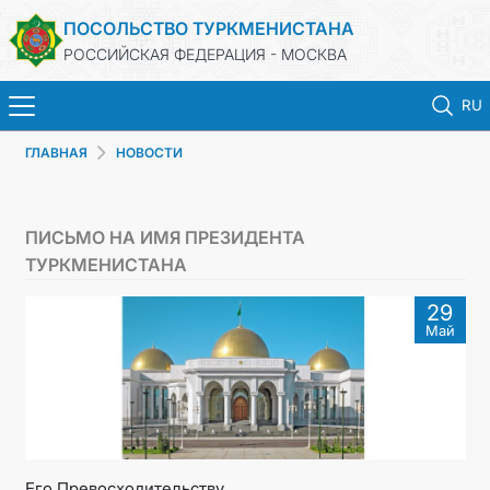
ПОСОЛЬСТВО ТУРКМЕНИСТАНА
РОССИЙСКАЯ ФЕДЕРАЦИЯ - МОСКВА
RU
ГЛАВНАЯ
НОВОСТИ
ГЛАВНАЯ
НОВОСТИ
ПИСЬМO НА ИМЯ ПРЕЗИДЕНТА
ТУРКМЕНИСТАНА
ТУРКМЕНИСТАН
29
Май
КОНСУЛЬСКИЕ УСЛУГИ
ВИЗА
КОНТАКТНЫЕ ДАННЫЕ
Его Превосходительству