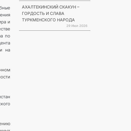
АХАЛТЕКИНСКИЙ СКАКУН –
бные
ГОРДОСТЬ И СЛАВА
чения
ТУРКМЕНСКОГО НАРОДА
ира и
29 Июл 2026
естве
ва по
дента
и на
анном
ости
истан
ского
ению
нных