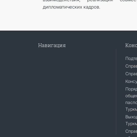
дипломатических кадров.
Навигация
Конс
Подт
Спра
Справ
Конс
Поря
общег
пасп
Турк
Выход
Турк
Справ