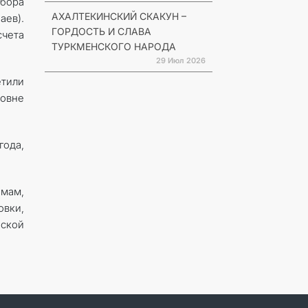
сбора
АХАЛТЕКИНСКИЙ СКАКУН –
аев).
ГОРДОСТЬ И СЛАВА
счета
ТУРКМЕНСКОГО НАРОДА
29 Июл 2026
тили
ровне
ода,
мам,
овки,
ской