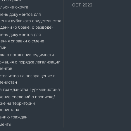
OGT-2026
льские округа
ень документов для
ения дубликата свидетельства
дении (о браке, о разводе)
ень документов для
ения справки о смене
лии
ка о погашении судимости
мация о порядке легализации
ментов
тельство на возвращение в
менистан
а гражданства Туркменистана
ение сведений о прописке/
ке на территории
менистана
анию граждан!
менты