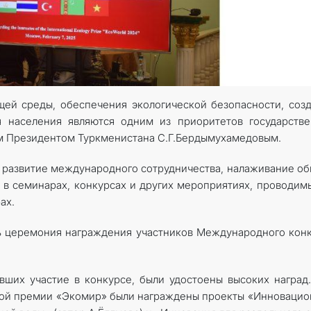
ей среды, обеспечения экологической безопасности, соз
я населения являются одним из приоритетов государств
м Президентом Туркменистана С.Г.Бердымухамедовым.
 развитие международного сотрудничества, налаживание о
 в семинарах, конкурсах и других мероприятиях, проводим
ах.
сь церемония награждения участников Международного кон
вших участие в конкурсе, были удостоены высоких наград.
ой премии «Экомир» были награждены проекты «Инноваци