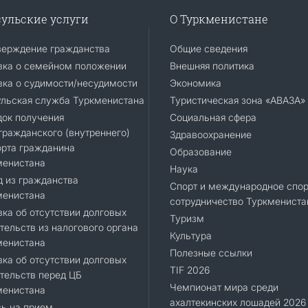
ульские услуги
О Туркменистане
верждение гражданства
Общие сведения
вка о семейном положении
Внешняя политика
ка о судимости/несудимости
Экономика
ульская служба Туркменистана
Туристическая зона «АВАЗА»
док получения
Социальная сфера
ражданского (внутреннего)
Здравоохранение
орта гражданина
Образование
менистана
Наука
 из гражданства
Спорт и международное спор
менистана
сотрудничество Туркмениста
ка об отсутствии долговых
Туризм
тельств из налогового органа
Культура
менистана
Полезные ссылки
ка об отсутствии долговых
TIF 2026
тельств перед ЦБ
Чемпионат мира среди
менистана
ахалтекинских лошадей 2026
ь на прием