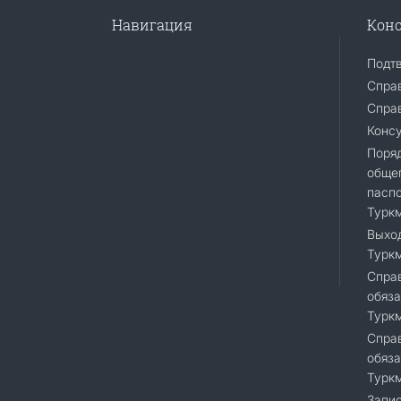
Навигация
Конс
Подт
Спра
Справ
Конс
Поря
общег
пасп
Турк
Выход
Турк
Справ
обяза
Турк
Справ
обяза
Турк
Запис