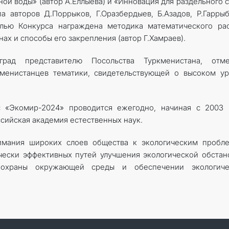
ной воды» (автор А.Ёллыева) и «Инновация для раздельного 
а авторов Д.Поррыков, Г.Оразбердыев, Б.Азадов, Р.Гаррыб
алью Конкурса награждена методика математического ра
ах и способы его закрепления (автор Г.Хамраев).
град представителю Посольства Туркменистана, отме
кменистанцев тематики, свидетельствующей о высоком у
 «Экомир-2024» проводится ежегодно, начиная с 2003 г
сийская академия естественных наук.
имания широких слоев общества к экологическим пробле
ески эффективных путей улучшения экологической обстан
 охраны окружающей среды и обеспечении экологиче