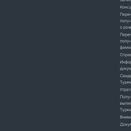
Консу
Переч
получ
о рож
Переч
получ
фами
Справ
Инфор
доку
Cвиде
Турк
Утрат
Получ
выпис
Турк
Вним
Доку