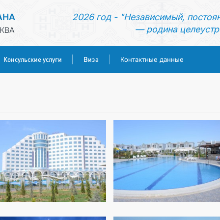
АНА
2026 год - "Независимый, постоя
— родина целеустр
КВА
Консульские услуги
Виза
Контактные данные
ГЛАВНАЯ
НОВОСТИ
ТУРКМЕНИСТАН
КОНСУЛЬСКИЕ УСЛУГИ
ВИЗА
КОНТАКТНЫЕ ДАННЫЕ