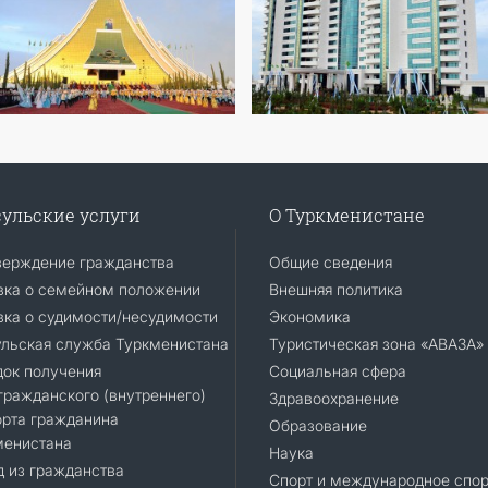
ульские услуги
О Туркменистане
верждение гражданства
Общие сведения
вка о семейном положении
Внешняя политика
ка о судимости/несудимости
Экономика
ульская служба Туркменистана
Туристическая зона «АВАЗА»
док получения
Социальная сфера
ражданского (внутреннего)
Здравоохранение
орта гражданина
Образование
менистана
Наука
 из гражданства
Спорт и международное спор