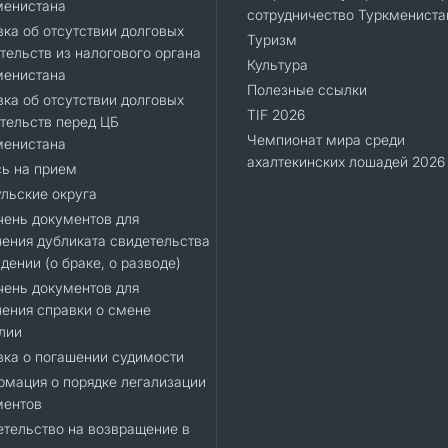
менистана
сотрудничество Туркмениста
ка об отсутствии долговых
Туризм
тельств из налогового органа
Культура
менистана
Полезные ссылки
ка об отсутствии долговых
TIF 2026
тельств перед ЦБ
Чемпионат мира среди
менистана
ахалтекинских лошадей 2026
ь на прием
льские округа
ень документов для
ения дубликата свидетельства
дении (о браке, о разводе)
ень документов для
ения справки о смене
лии
ка о погашении судимости
мация о порядке легализации
ментов
тельство на возвращение в