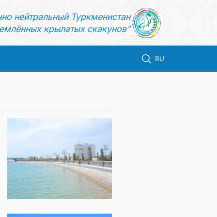
нно нейтральный Туркменистан
емлённых крылатых скакунов"
RU