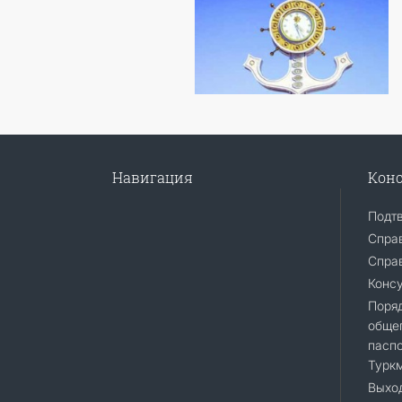
Навигация
Конс
Подт
Спра
Справ
Конс
Поря
общег
пасп
Турк
Выход