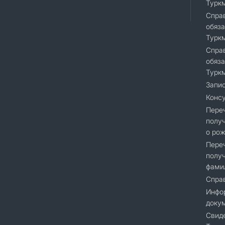
Турк
Справ
обяза
Турк
Справ
обяза
Турк
Запис
Консу
Переч
получ
о рож
Переч
получ
фами
Справ
Инфор
доку
Cвиде