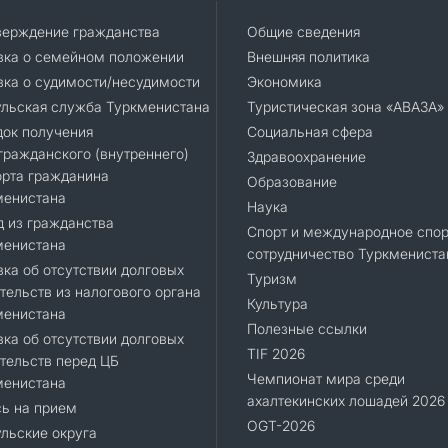
верждение гражданства
Общие сведения
вка о семейном положении
Внешняя политика
ка о судимости/несудимости
Экономика
ульская служба Туркменистана
Туристическая зона «АВАЗА»
док получения
Социальная сфера
ражданского (внутреннего)
Здравоохранение
орта гражданина
Образование
менистана
Наука
 из гражданства
Спорт и международное спор
менистана
сотрудничество Туркмениста
ка об отсутствии долговых
Туризм
тельств из налогового органа
Культура
менистана
Полезные ссылки
ка об отсутствии долговых
TIF 2026
тельств перед ЦБ
Чемпионат мира среди
менистана
ахалтекинских лошадей 2026
ь на прием
OGT-2026
льские округа