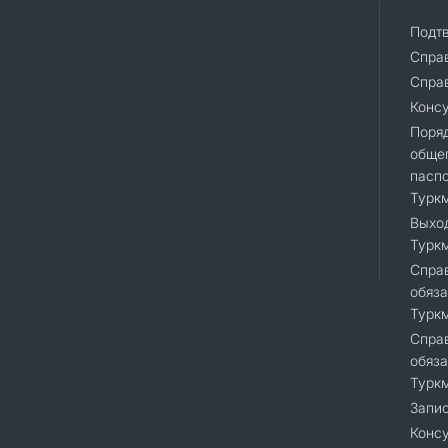
Подт
Спра
Справ
Конс
Поря
общег
пасп
Турк
Выход
Турк
Справ
обяза
Турк
Справ
обяза
Турк
Запис
Консу