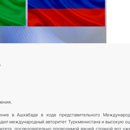
,
ения.
ние в Ашхабаде в ходе представительного Международ
ердил международный авторитет Туркменистана и высокую о
тета, последовательно проводимой вашей страной вот уж