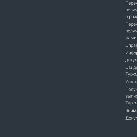
Переч
получ
о рож
Переч
получ
фами
Справ
Инфор
доку
Cвиде
Турк
Утрат
Получ
выпис
Турк
Вним
Доку