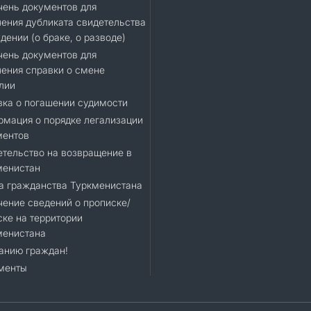
ень документов для
ения дубликата свидетельства
дении (о браке, о разводе)
ень документов для
ения справки о смене
лии
ка о погашении судимости
мация о порядке легализации
ментов
тельство на возвращение в
менистан
а гражданства Туркменистана
ение сведений о прописке/
ке на территории
менистана
анию граждан!
менты