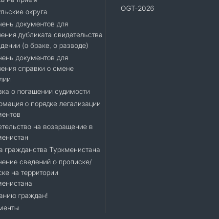
OGT-2026
льские округа
ень документов для
ения дубликата свидетельства
дении (о браке, о разводе)
ень документов для
ения справки о смене
лии
ка о погашении судимости
мация о порядке легализации
ментов
тельство на возвращение в
менистан
а гражданства Туркменистана
ение сведений о прописке/
ке на территории
менистана
анию граждан!
менты