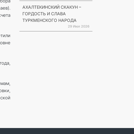
сбора
АХАЛТЕКИНСКИЙ СКАКУН –
аев).
ГОРДОСТЬ И СЛАВА
счета
ТУРКМЕНСКОГО НАРОДА
29 Июл 2026
тили
ровне
ода,
мам,
овки,
ской