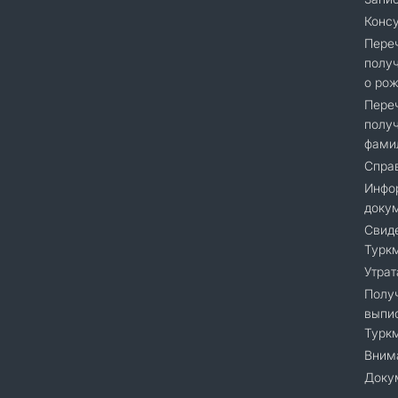
Консу
Переч
получ
о рож
Переч
получ
фами
Справ
Инфор
доку
Cвиде
Турк
Утрат
Получ
выпис
Турк
Вним
Доку