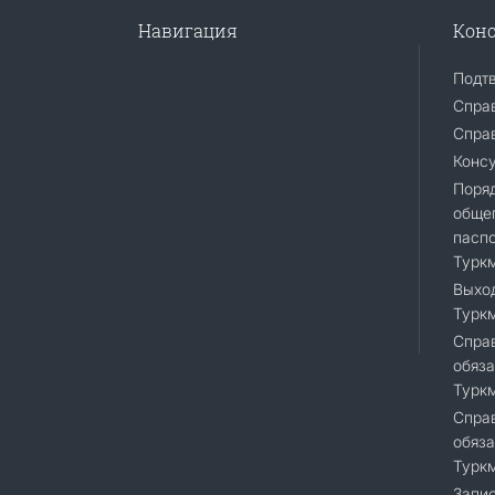
Навигация
Конс
Подт
Спра
Справ
Конс
Поря
общег
пасп
Турк
Выход
Турк
Справ
обяза
Турк
Справ
обяза
Турк
Запис