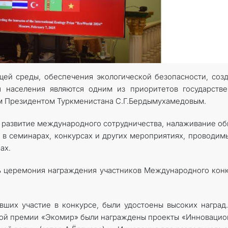
ей среды, обеспечения экологической безопасности, соз
я населения являются одним из приоритетов государств
м Президентом Туркменистана С.Г.Бердымухамедовым.
 развитие международного сотрудничества, налаживание о
 в семинарах, конкурсах и других мероприятиях, проводим
ах.
сь церемония награждения участников Международного кон
вших участие в конкурсе, были удостоены высоких наград.
ой премии «Экомир» были награждены проекты «Инноваци