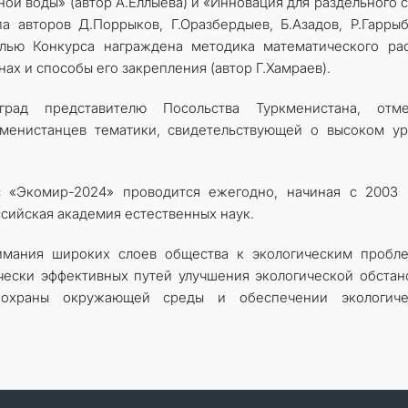
ной воды» (автор А.Ёллыева) и «Инновация для раздельного 
а авторов Д.Поррыков, Г.Оразбердыев, Б.Азадов, Р.Гаррыб
алью Конкурса награждена методика математического ра
ах и способы его закрепления (автор Г.Хамраев).
град представителю Посольства Туркменистана, отме
кменистанцев тематики, свидетельствующей о высоком у
 «Экомир-2024» проводится ежегодно, начиная с 2003 г
сийская академия естественных наук.
имания широких слоев общества к экологическим пробле
ески эффективных путей улучшения экологической обстан
 охраны окружающей среды и обеспечении экологиче