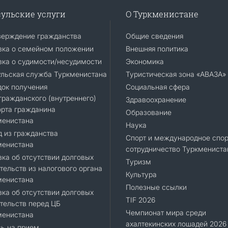
ульские услуги
О Туркменистане
верждение гражданства
Общие сведения
вка о семейном положении
Внешняя политика
ка о судимости/несудимости
Экономика
ульская служба Туркменистана
Туристическая зона «АВАЗА»
док получения
Социальная сфера
ражданского (внутреннего)
Здравоохранение
орта гражданина
Образование
менистана
Наука
 из гражданства
Спорт и международное спор
менистана
сотрудничество Туркмениста
ка об отсутствии долговых
Туризм
тельств из налогового органа
Культура
менистана
Полезные ссылки
ка об отсутствии долговых
TIF 2026
тельств перед ЦБ
Чемпионат мира среди
менистана
ахалтекинских лошадей 2026
ь на прием