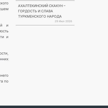
кого
АХАЛТЕКИНСКИЙ СКАКУН –
ысшем
ГОРДОСТЬ И СЛАВА
ТУРКМЕНСКОГО НАРОДА
29 Июл 2026
ой и
ость
сти и
ости,
нних
него
га по