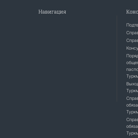
Навигация
Конс
Подт
Спра
Справ
Конс
Поря
общег
пасп
Турк
Выход
Турк
Справ
обяза
Турк
Справ
обяза
Турк