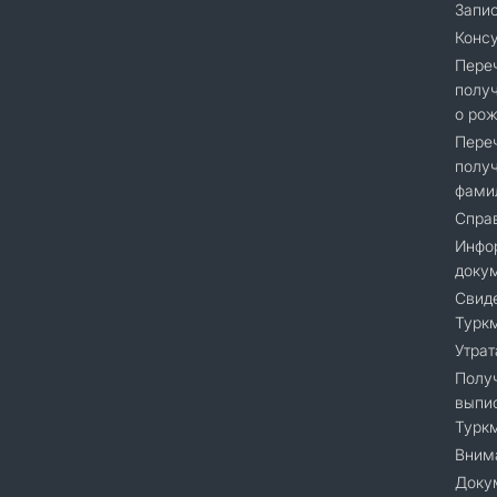
Запис
Консу
Переч
получ
о рож
Переч
получ
фами
Справ
Инфор
доку
Cвиде
Турк
Утрат
Получ
выпис
Турк
Вним
Доку