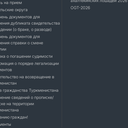
ахалтекинских лошадей 2026
ь на прием
OGT-2026
льские округа
ень документов для
ения дубликата свидетельства
дении (о браке, о разводе)
ень документов для
ения справки о смене
лии
ка о погашении судимости
мация о порядке легализации
ментов
тельство на возвращение в
менистан
а гражданства Туркменистана
ение сведений о прописке/
ке на территории
менистана
анию граждан!
менты