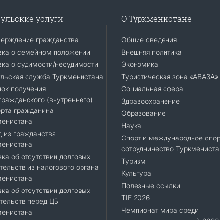
ульские услуги
О Туркменистане
верждение гражданства
Общие сведения
вка о семейном положении
Внешняя политика
ка о судимости/несудимости
Экономика
ульская служба Туркменистана
Туристическая зона «АВАЗА»
док получения
Социальная сфера
ражданского (внутреннего)
Здравоохранение
орта гражданина
Образование
менистана
Наука
 из гражданства
Спорт и международное спор
менистана
сотрудничество Туркмениста
ка об отсутствии долговых
Туризм
тельств из налогового органа
Культура
менистана
Полезные ссылки
ка об отсутствии долговых
TIF 2026
тельств перед ЦБ
Чемпионат мира среди
менистана