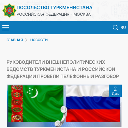
ПОСОЛЬСТВО ТУРКМЕНИСТАНА
РОССИЙСКАЯ ФЕДЕРАЦИЯ - МОСКВА
RU
ГЛАВНАЯ
НОВОСТИ
ГЛАВНАЯ
НОВОСТИ
РУКОВОДИТЕЛИ ВНЕШНЕПОЛИТИЧЕСКИХ
ВЕДОМСТВ ТУРКМЕНИСТАНА И РОССИЙСКОЙ
ТУРКМЕНИСТАН
ФЕДЕРАЦИИ ПРОВЕЛИ ТЕЛЕФОННЫЙ РАЗГОВОР
2
КОНСУЛЬСКИЕ УСЛУГИ
Дек
ВИЗА
КОНТАКТНЫЕ ДАННЫЕ