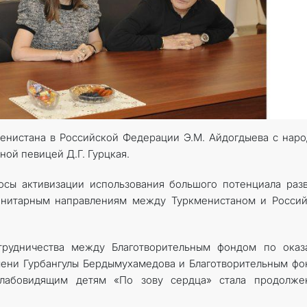
менистана в Российской Федерации Э.М. Айдогдыева с нар
ой певицей Д.Г. Гурцкая.
осы активизации использования большого потенциала раз
анитарным направлениям между Туркменистаном и Россий
трудничества между Благотворительным фондом по оказ
ени Гурбангулы Бердымухамедова и Благотворительным ф
лабовидящим детям «По зову сердца» стала продолже