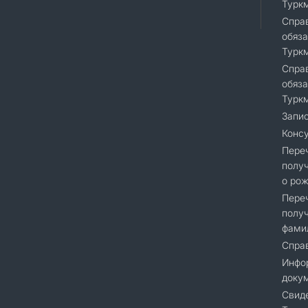
Турк
Справ
обяза
Турк
Справ
обяза
Турк
Запис
Консу
Переч
получ
о рож
Переч
получ
фами
Справ
Инфор
доку
Cвиде