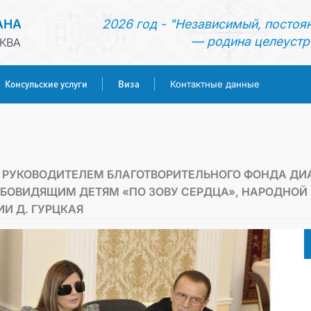
АНА
2026 год - "Независимый, постоя
— родина целеустр
КВА
Консульские услуги
Виза
Контактные данные
ГЛАВНАЯ
НОВОСТИ
С РУКОВОДИТЕЛЕМ БЛАГОТВОРИТЕЛЬНОГО ФОНДА ДИ
БОВИДЯЩИМ ДЕТЯМ «ПО ЗОВУ СЕРДЦА», НАРОДНОЙ
ТУРКМЕНИСТАН
И Д. ГУРЦКАЯ
КОНСУЛЬСКИЕ УСЛУГИ
ВИЗА
КОНТАКТНЫЕ ДАННЫЕ