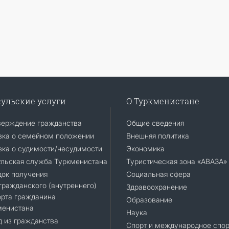
ульские услуги
О Туркменистане
верждение гражданства
Общие сведения
вка о семейном положении
Внешняя политика
ка о судимости/несудимости
Экономика
ульская служба Туркменистана
Туристическая зона «АВАЗА»
док получения
Социальная сфера
ражданского (внутреннего)
Здравоохранение
орта гражданина
Образование
менистана
Наука
 из гражданства
Спорт и международное спор