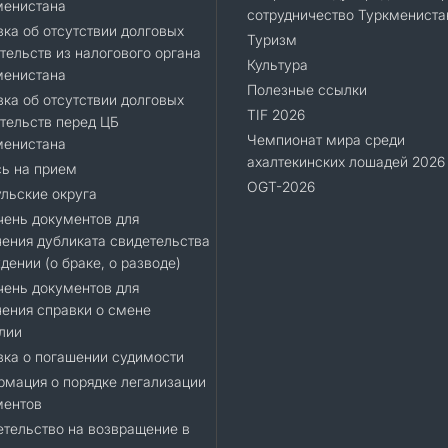
менистана
сотрудничество Туркмениста
ка об отсутствии долговых
Туризм
тельств из налогового органа
Культура
менистана
Полезные ссылки
ка об отсутствии долговых
TIF 2026
тельств перед ЦБ
Чемпионат мира среди
менистана
ахалтекинских лошадей 2026
ь на прием
OGT-2026
льские округа
ень документов для
ения дубликата свидетельства
дении (о браке, о разводе)
ень документов для
ения справки о смене
лии
ка о погашении судимости
мация о порядке легализации
ментов
тельство на возвращение в