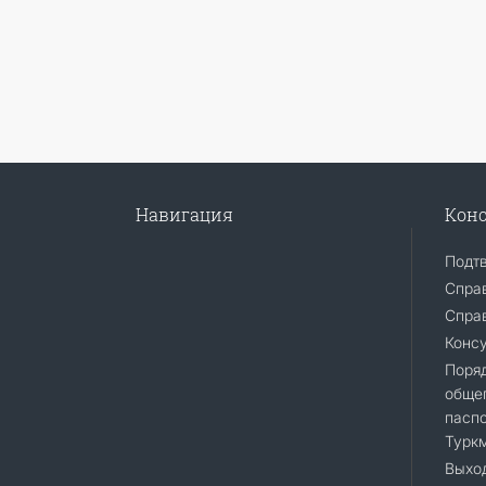
Навигация
Конс
Подт
Спра
Справ
Конс
Поря
общег
пасп
Турк
Выход