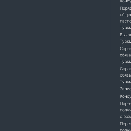
Конс
Поря
общег
пасп
Турк
Выход
Турк
Справ
обяза
Турк
Справ
обяза
Турк
Запис
Консу
Переч
получ
о рож
Переч
получ