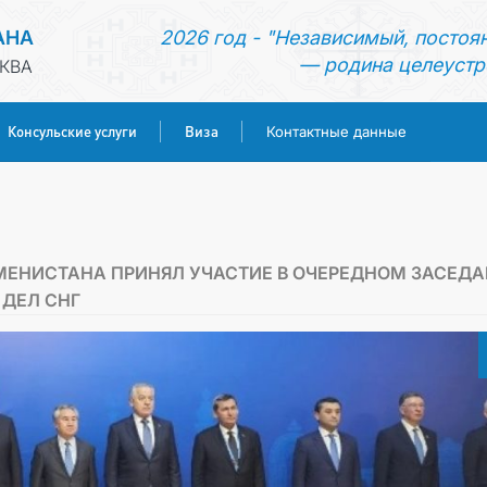
АНА
2026 год - "Независимый, постоя
— родина целеустр
КВА
Консульские услуги
Виза
Контактные данные
ГЛАВНАЯ
НОВОСТИ
МЕНИСТАНА ПРИНЯЛ УЧАСТИЕ В ОЧЕРЕДНОМ ЗАСЕД
ДЕЛ СНГ
ТУРКМЕНИСТАН
КОНСУЛЬСКИЕ УСЛУГИ
ВИЗА
КОНТАКТНЫЕ ДАННЫЕ