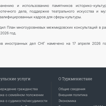
анению и использованию памятников историко-культур
отечного дела, поддержке театрального искусства и му
валифицированных кадров для сферы культуры.
дил План многоуровневых межмидовских консультаций в р
2026 год.
в иностранных дел СНГ намечено на 17 апреля 2026 го
ульские услуги
О Туркменистане
верждение гражданства
Общие сведения
вка о семейном положении
Внешняя политика
ка о судимости/несудимости
Экономика