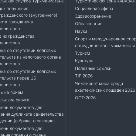
ульская служба Туркменистана
Туристическая зона «АВАЗА»
док получения
Социальная сфера
ражданского (внутреннего)
Здравоохранение
орта гражданина
Образование
менистана
Наука
 из гражданства
Спорт и международное спор
менистана
сотрудничество Туркмениста
ка об отсутствии долговых
Туризм
тельств из налогового органа
Культура
менистана
Полезные ссылки
ка об отсутствии долговых
TIF 2026
тельств перед ЦБ
Чемпионат мира среди
менистана
ахалтекинских лошадей 2026
ь на прием
OGT-2026
льские округа
ень документов для
ения дубликата свидетельства
дении (о браке, о разводе)
ень документов для
ения справки о смене