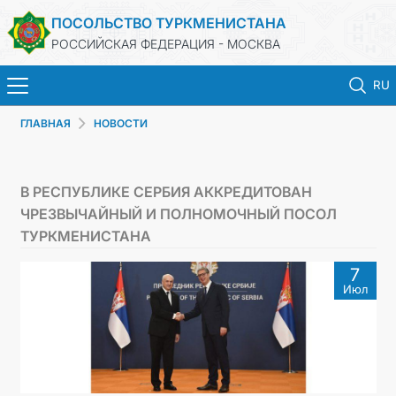
ПОСОЛЬСТВО ТУРКМЕНИСТАНА
РОССИЙСКАЯ ФЕДЕРАЦИЯ - МОСКВА
RU
ГЛАВНАЯ
НОВОСТИ
ГЛАВНАЯ
НОВОСТИ
В РЕСПУБЛИКЕ СЕРБИЯ АККРЕДИТОВАН
ЧРЕЗВЫЧАЙНЫЙ И ПОЛНОМОЧНЫЙ ПОСОЛ
ТУРКМЕНИСТАН
ТУРКМЕНИСТАНА
7
КОНСУЛЬСКИЕ УСЛУГИ
Июл
ВИЗА
КОНТАКТНЫЕ ДАННЫЕ