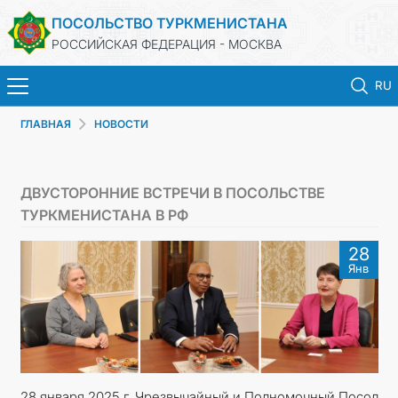
ПОСОЛЬСТВО ТУРКМЕНИСТАНА
РОССИЙСКАЯ ФЕДЕРАЦИЯ - МОСКВА
RU
ГЛАВНАЯ
НОВОСТИ
ГЛАВНАЯ
НОВОСТИ
ДВУСТОРОННИЕ ВСТРЕЧИ В ПОСОЛЬСТВЕ
ТУРКМЕНИСТАНА В РФ
ТУРКМЕНИСТАН
28
Янв
КОНСУЛЬСКИЕ УСЛУГИ
ВИЗА
КОНТАКТНЫЕ ДАННЫЕ
28 января 2025 г. Чрезвычайный и Полномочный Посол